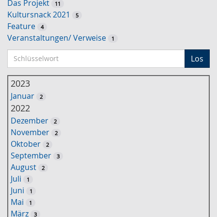
Das Projekt
11
Kultursnack 2021
5
Feature
4
Veranstaltungen/ Verweise
1
S
Los
c
h
2023
l
Januar
2
ü
2022
s
Dezember
2
s
November
2
e
Oktober
2
l
September
3
w
August
2
o
Juli
1
r
Juni
1
t
Mai
1
-
März
3