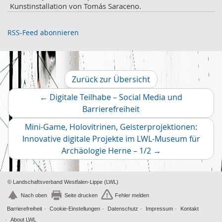
September
2
Kunstinstallation von Tomás Saraceno.
August
4
Juli
3
RSS-Feed abonnieren
Juni
1
Mai
2
April
2
März
2
Zurück zur Übersicht
Februar
2
←
Digitale Teilhabe – Social Media und
Januar
1
Vorheriger
Barrierefreiheit
2019
Artikel
Dezember
2
Mini-Game, Holovitrinen, Geisterprojektionen:
November
2
Innovative digitale Projekte im LWL-Museum für
Oktober
Nächster
4
Archäologie Herne – 1/2
→
Artikel
© Landschaftsverband Westfalen-Lippe (LWL)
Nach oben
Seite drucken
Fehler melden
Barrierefreiheit
Cookie-Einstellungen
Datenschutz
Impressum
Kontakt
About LWL