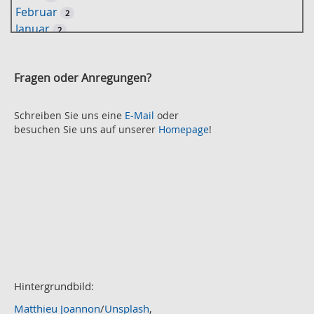
S
Februar
2
u
Januar
2
c
2021
h
November
e
2
Fragen oder Anregungen?
Oktober
2
September
2
August
Schreiben Sie uns eine
E-Mail
oder
2
besuchen Sie uns auf unserer
Homepage
!
Juli
2
Juni
2
Mai
3
April
2
März
2
Februar
3
Januar
1
2020
Dezember
1
November
Hintergrundbild:
2
Oktober
2
Matthieu Joannon
/
Unsplash
,