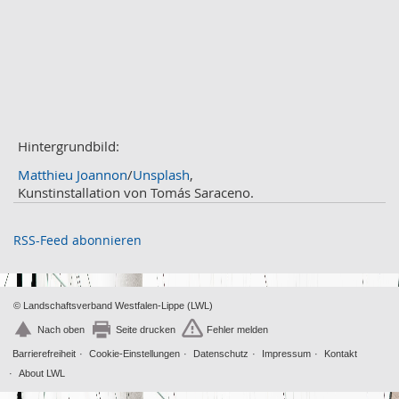
April
2
März
2
Februar
3
Januar
1
2020
Dezember
1
November
Hintergrundbild:
2
Oktober
2
Matthieu Joannon
/
Unsplash
,
September
2
Kunstinstallation von Tomás Saraceno.
August
4
Juli
3
RSS-Feed abonnieren
Juni
1
Mai
2
April
2
© Landschaftsverband Westfalen-Lippe (LWL)
März
2
Nach oben
Seite drucken
Fehler melden
Februar
2
Barrierefreiheit
Cookie-Einstellungen
Datenschutz
Impressum
Kontakt
Januar
1
About LWL
2019