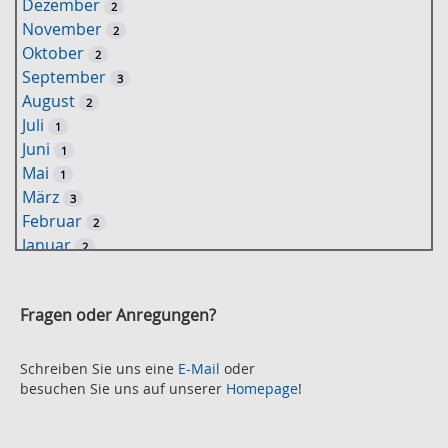
Dezember
2
s
November
2
e
Oktober
2
l
September
3
w
August
2
o
Juli
1
r
Juni
1
t
Mai
1
-
März
3
S
Februar
2
u
Januar
2
c
2021
h
November
e
2
Fragen oder Anregungen?
Oktober
2
September
2
August
Schreiben Sie uns eine
E-Mail
oder
2
besuchen Sie uns auf unserer
Homepage
!
Juli
2
Juni
2
Mai
3