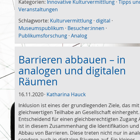
Kategorien:
Innovative Kulturvermittlung
·
Tipps un
Veranstaltungen
Schlagworte:
Kulturvermittlung
·
digital
·
Museumspublikum
·
Besucher:innen
·
Publikumsforschung
·
Analog
Barrieren abbauen – in
analogen und digitalen
Räumen
16.11.2020
Katharina Hauck
Inklusion ist eines der grundlegenden Ziele, das mit
gleichwertigen Teilhabe an Gesellschaft einhergeht.
Entscheidend für einen gleichberechtigten Zugang A
ist in diesem Zusammenhang die Identifikation und
Abbau von Barrieren. Diese treten nicht nur in anal
sondern auch in digitalen Räumen auf. Ein kleiner