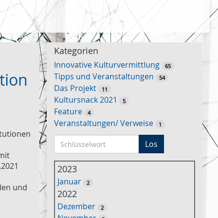
Kategorien
Innovative Kulturvermittlung
65
tion
Tipps und Veranstaltungen
54
Das Projekt
11
Kultursnack 2021
5
Feature
4
Veranstaltungen/ Verweise
1
itutionen
S
Los
-
c
mit
h
.2021
2023
l
Januar
2
ü
llen und
2022
s
Dezember
2
s