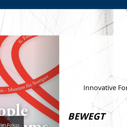
Zur
Zur
Zum
Hauptnavigation
Seitennavigation
Inhalt
Nächste
Innovative Fo
BEWEGT
 im Fokus