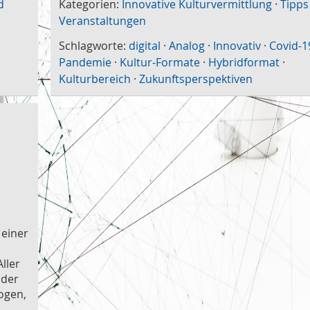
d
Kategorien:
Innovative Kulturvermittlung
·
Tipps
Veranstaltungen
Schlagworte:
digital
·
Analog
·
Innovativ
·
Covid-1
Pandemie
·
Kultur-Formate
·
Hybridformat
·
Kulturbereich
·
Zukunftsperspektiven
 einer
ller
 der
ogen,