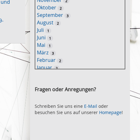
November
2
 und
e
Oktober
2
l
September
3
w
9-
August
2
o
Juli
1
r
Juni
1
t
Mai
1
-
März
3
S
Februar
2
u
Januar
2
c
2021
h
November
e
2
Fragen oder Anregungen?
Oktober
2
September
2
August
Schreiben Sie uns eine
E-Mail
oder
2
besuchen Sie uns auf unserer
Homepage
!
Juli
2
Juni
2
Mai
3
April
2