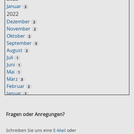
l
Januar
2
ü
2022
s
Dezember
2
s
November
2
e
Oktober
2
l
September
3
w
August
2
o
Juli
1
r
Juni
1
t
Mai
1
-
März
3
S
Februar
2
u
Januar
2
c
2021
h
November
e
2
Fragen oder Anregungen?
Oktober
2
September
2
August
Schreiben Sie uns eine
E-Mail
oder
2