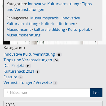
Kategorien:
Innovative Kulturvermittlung
·
Tipps
und Veranstaltungen
Schlagworte:
Museumspraxis
·
Innovative
Kulturvermittlung
·
Kulturinstitutionen
·
Museumsamt
·
kulturelle Bildung
·
Kulturpolitik
·
Museumsberatung
Kategorien
Innovative Kulturvermittlung
65
Tipps und Veranstaltungen
54
Das Projekt
11
Kultursnack 2021
5
Feature
4
Veranstaltungen/ Verweise
1
S
Los
c
h
2023