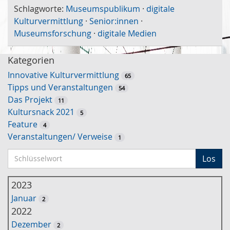
Schlagworte:
Museumspublikum
·
digitale
Kulturvermittlung
·
Senior:innen
·
Museumsforschung
·
digitale Medien
Kategorien
Innovative Kulturvermittlung
65
Tipps und Veranstaltungen
54
Das Projekt
11
Kultursnack 2021
5
Feature
4
Veranstaltungen/ Verweise
1
S
Los
c
h
2023
l
Januar
2
ü
2022
s
Dezember
2
s