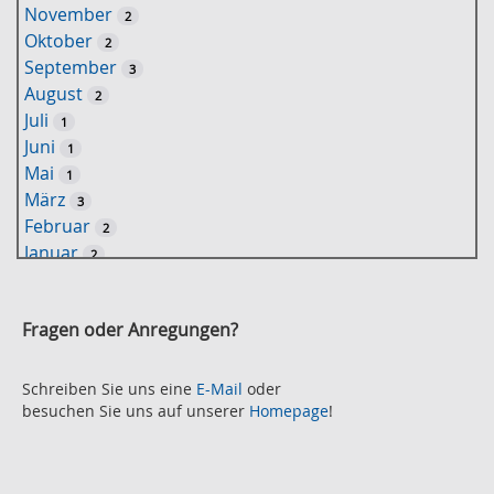
November
2
e
Oktober
2
l
September
3
w
August
2
o
Juli
1
r
Juni
1
t
Mai
1
-
März
3
S
Februar
2
u
Januar
2
c
2021
h
November
e
2
Fragen oder Anregungen?
Oktober
2
September
2
August
Schreiben Sie uns eine
E-Mail
oder
2
besuchen Sie uns auf unserer
Homepage
!
Juli
2
Juni
2
Mai
3
April