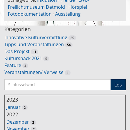
Freilichtmuseum Detmold
·
Hörspiel
·
Fotodokumentation
·
Ausstellung
Kategorien
Innovative Kulturvermittlung
65
Tipps und Veranstaltungen
54
Das Projekt
11
Kultursnack 2021
5
Feature
4
Veranstaltungen/ Verweise
1
S
Los
c
h
2023
l
Januar
2
ü
2022
s
Dezember
2
s
November
2