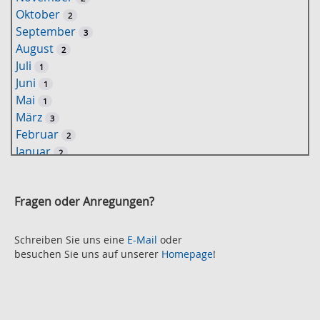
e
Oktober
2
l
September
3
w
August
2
o
Juli
1
r
Juni
1
t
Mai
1
-
März
3
S
Februar
2
u
Januar
2
c
2021
h
November
e
2
Fragen oder Anregungen?
Oktober
2
September
2
August
Schreiben Sie uns eine
E-Mail
oder
2
besuchen Sie uns auf unserer
Homepage
!
Juli
2
Juni
2
Mai
3
April
2