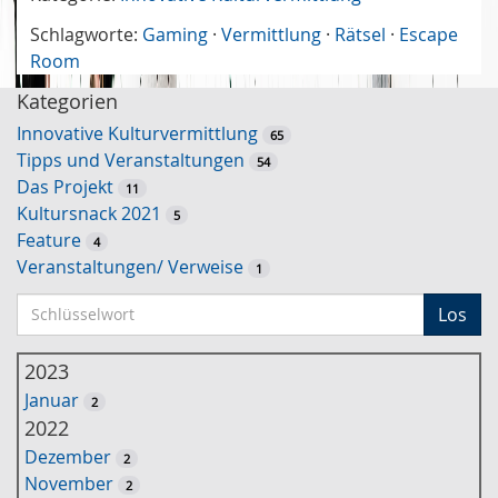
Schlagworte:
Gaming
·
Vermittlung
·
Rätsel
·
Escape
Room
Kategorien
Innovative Kulturvermittlung
65
Tipps und Veranstaltungen
54
Das Projekt
11
Kultursnack 2021
5
Feature
4
Veranstaltungen/ Verweise
1
S
Los
c
h
2023
l
Januar
2
ü
2022
s
Dezember
2
s
November
2
e