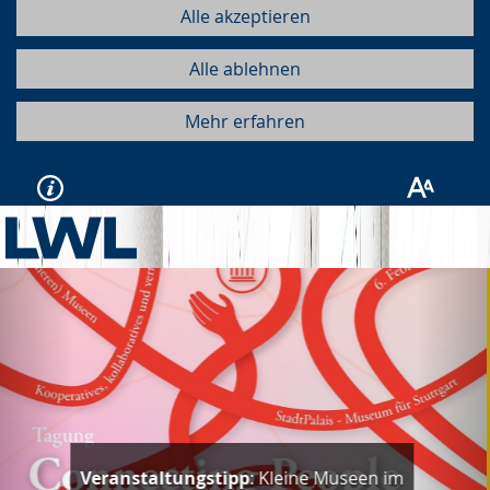
Alle akzeptieren
Alle ablehnen
Mehr erfahren
Vorherige
Näc
Nachgehört:
"People. Change.