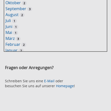
Oktober
2
l
September
3
w
August
2
o
Juli
1
r
Juni
1
t
Mai
1
-
März
3
S
Februar
2
u
Januar
2
c
2021
h
November
e
2
Fragen oder Anregungen?
Oktober
2
September
2
August
Schreiben Sie uns eine
E-Mail
oder
2
besuchen Sie uns auf unserer
Homepage
!
Juli
2
Juni
2
Mai
3
April
2
März
2