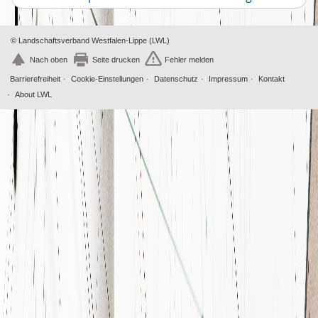
Oktober
Artikel
4
© Landschaftsverband Westfalen-Lippe (LWL)
Nach oben
Seite drucken
Fehler melden
Barrierefreiheit
Cookie-Einstellungen
Datenschutz
Impressum
Kontakt
About LWL