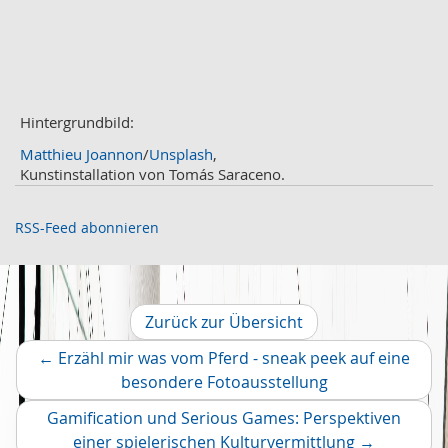
Februar
3
Januar
1
2020
Dezember
1
November
Hintergrundbild:
2
Oktober
2
Matthieu Joannon
/
Unsplash
,
September
2
Kunstinstallation von Tomás Saraceno.
August
4
Juli
3
RSS-Feed abonnieren
Juni
1
Mai
2
April
2
März
2
Zurück zur Übersicht
Februar
2
←
Erzähl mir was vom Pferd - sneak peek auf eine
Januar
1
Vorheriger
besondere Fotoausstellung
2019
Artikel
Dezember
2
Gamification und Serious Games: Perspektiven
November
Nächster
2
einer spielerischen Kulturvermittlung
→