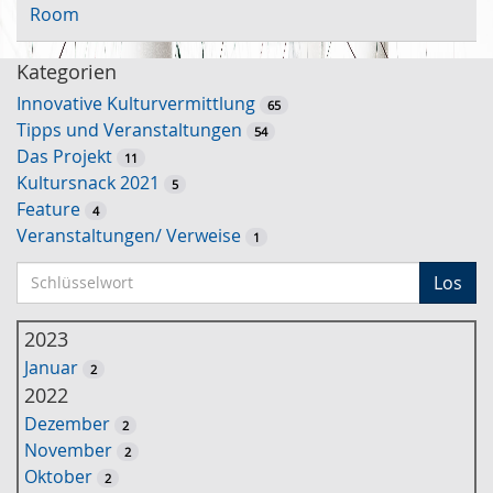
Room
Kategorien
Innovative Kulturvermittlung
65
Tipps und Veranstaltungen
54
Das Projekt
11
Kultursnack 2021
5
Feature
4
Veranstaltungen/ Verweise
1
S
Los
c
h
2023
l
Januar
2
ü
2022
s
Dezember
2
s
November
2
e
Oktober
2
l