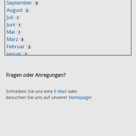
September
3
w
August
2
o
Juli
1
r
Juni
1
t
Mai
1
-
März
3
S
Februar
2
u
Januar
2
c
2021
h
November
e
2
Fragen oder Anregungen?
Oktober
2
September
2
August
Schreiben Sie uns eine
E-Mail
oder
2
besuchen Sie uns auf unserer
Homepage
!
Juli
2
Juni
2
Mai
3
April
2
März
2
Februar
3