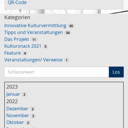
QR-Code
Kategorien
Innovative Kulturvermittlung
65
Tipps und Veranstaltungen
54
Das Projekt
11
Kultursnack 2021
5
Feature
4
Veranstaltungen/ Verweise
1
S
Los
c
h
2023
l
Januar
2
ü
2022
s
Dezember
2
s
November
2
e
Oktober
2
l