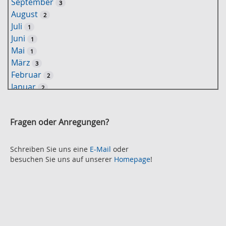
September
3
w
August
2
o
Juli
1
r
Juni
1
t
Mai
1
-
März
3
S
Februar
2
u
Januar
2
c
2021
h
November
e
2
Fragen oder Anregungen?
Oktober
2
September
2
August
Schreiben Sie uns eine
E-Mail
oder
2
besuchen Sie uns auf unserer
Homepage
!
Juli
2
Juni
2
Mai
3
April
2
März
2
Februar
3