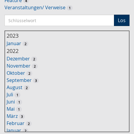
Feature
4
Veranstaltungen/ Verweise
1
S
Los
c
h
2023
l
Januar
2
ü
2022
s
Dezember
2
s
November
2
e
Oktober
2
l
September
3
w
August
2
o
Juli
1
r
Juni
1
t
Mai
1
-
März
3
S
Februar
2
u
Januar
2
c