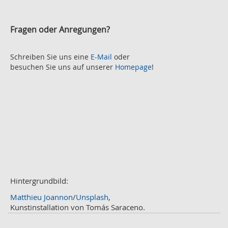
2021
h
November
e
2
Fragen oder Anregungen?
Oktober
2
September
2
August
Schreiben Sie uns eine
E-Mail
oder
2
besuchen Sie uns auf unserer
Homepage
!
Juli
2
Juni
2
Mai
3
April
2
März
2
Februar
3
Januar
1
2020
Dezember
1
November
Hintergrundbild:
2
Oktober
2
Matthieu Joannon
/
Unsplash
,
September
2
Kunstinstallation von Tomás Saraceno.
August
4