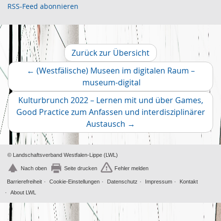
Juli
3
RSS-Feed abonnieren
Juni
1
Mai
2
April
2
März
2
Zurück zur Übersicht
Februar
2
←
(Westfälische) Museen im digitalen Raum –
Januar
1
Vorheriger
museum-digital
2019
Artikel
Dezember
2
Kulturbrunch 2022 – Lernen mit und über Games,
November
2
Good Practice zum Anfassen und interdisziplinärer
Oktober
Nächster
4
Austausch
→
Artikel
© Landschaftsverband Westfalen-Lippe (LWL)
Nach oben
Seite drucken
Fehler melden
Barrierefreiheit
Cookie-Einstellungen
Datenschutz
Impressum
Kontakt
About LWL