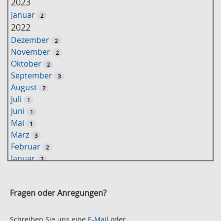
2023
l
Januar
2
ü
2022
s
Dezember
2
s
November
2
e
Oktober
2
l
September
3
w
August
2
o
Juli
1
r
Juni
1
t
Mai
1
-
März
3
S
Februar
2
u
Januar
2
c
2021
h
November
e
2
Fragen oder Anregungen?
Oktober
2
September
2
August
Schreiben Sie uns eine
E-Mail
oder
2