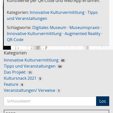
Kunstwerke per QR-Code und Web-App erfahren.
Kategorien:
Innovative Kulturvermittlung
·
Tipps
und Veranstaltungen
Schlagworte:
Digitales Museum
·
Museumspraxis
·
Innovative Kulturvermittlung
·
Augmented Reality
·
QR-Code
Kategorien
Innovative Kulturvermittlung
65
Tipps und Veranstaltungen
54
Das Projekt
11
Kultursnack 2021
5
Feature
4
Veranstaltungen/ Verweise
1
S
Los
c
h