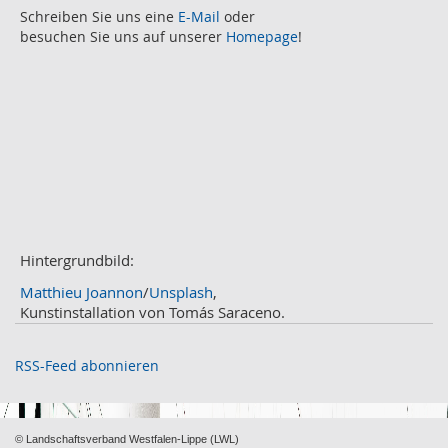
August
Schreiben Sie uns eine
E-Mail
oder
2
besuchen Sie uns auf unserer
Homepage
!
Juli
2
Juni
2
Mai
3
April
2
März
2
Februar
3
Januar
1
2020
Dezember
1
November
Hintergrundbild:
2
Oktober
2
Matthieu Joannon
/
Unsplash
,
September
2
Kunstinstallation von Tomás Saraceno.
August
4
Juli
3
RSS-Feed abonnieren
Juni
1
Mai
2
April
2
© Landschaftsverband Westfalen-Lippe (LWL)