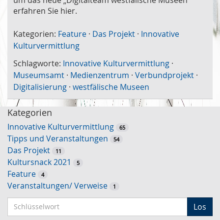
erfahren Sie hier.
Kategorien:
Feature
·
Das Projekt
·
Innovative
Kulturvermittlung
Schlagworte:
Innovative Kulturvermittlung
·
Museumsamt
·
Medienzentrum
·
Verbundprojekt
·
Digitalisierung
·
westfälische Museen
Kategorien
Innovative Kulturvermittlung
65
Tipps und Veranstaltungen
54
Das Projekt
11
Kultursnack 2021
5
Feature
4
Veranstaltungen/ Verweise
1
S
Los
c