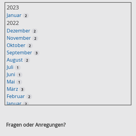
h
2023
l
Januar
2
ü
2022
s
Dezember
2
s
November
2
e
Oktober
2
l
September
3
w
August
2
o
Juli
1
r
Juni
1
t
Mai
1
-
März
3
S
Februar
2
u
Januar
2
c
2021
h
November
e
2
Fragen oder Anregungen?
Oktober
2
September
2