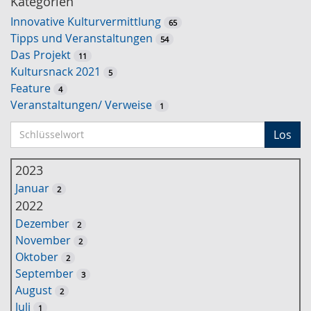
Kategorien
Innovative Kulturvermittlung
65
Tipps und Veranstaltungen
54
Das Projekt
11
Kultursnack 2021
5
Feature
4
Veranstaltungen/ Verweise
1
S
Los
c
h
2023
l
Januar
2
ü
2022
s
Dezember
2
s
November
2
e
Oktober
2
l
September
3
w
August
2
o
Juli
1