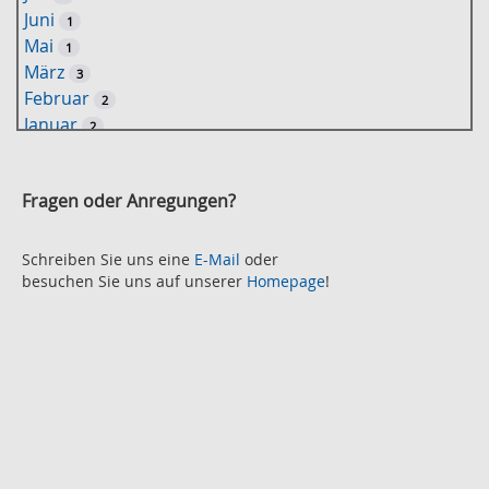
r
Juni
1
t
Mai
1
-
März
3
S
Februar
2
u
Januar
2
c
2021
h
November
e
2
Fragen oder Anregungen?
Oktober
2
September
2
August
Schreiben Sie uns eine
E-Mail
oder
2
besuchen Sie uns auf unserer
Homepage
!
Juli
2
Juni
2
Mai
3
April
2
März
2
Februar
3
Januar
1
2020