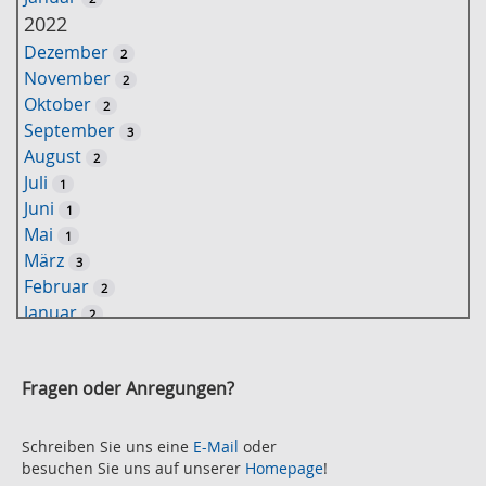
ü
2022
s
Dezember
2
s
November
2
e
Oktober
2
l
September
3
w
August
2
o
Juli
1
r
Juni
1
t
Mai
1
-
März
3
S
Februar
2
u
Januar
2
c
2021
h
November
e
2
Fragen oder Anregungen?
Oktober
2
September
2
August
Schreiben Sie uns eine
E-Mail
oder
2
besuchen Sie uns auf unserer
Homepage
!
Juli
2