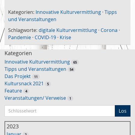
Kategorien:
Innovative Kulturvermittlung
·
Tipps
und Veranstaltungen
Schlagworte:
digitale Kulturvermittlung
·
Corona
·
Pandemie
·
COVID-19
·
Krise
Kategorien
Innovative Kulturvermittlung
65
Tipps und Veranstaltungen
54
Das Projekt
11
Kultursnack 2021
5
Feature
4
Veranstaltungen/ Verweise
1
S
Los
c
h
2023
l
Januar
2