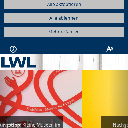
Alle akzeptieren
Alle ablehnen
Mehr erfahren
Vorherige
Näc
Nachgehört:
"People. Change.