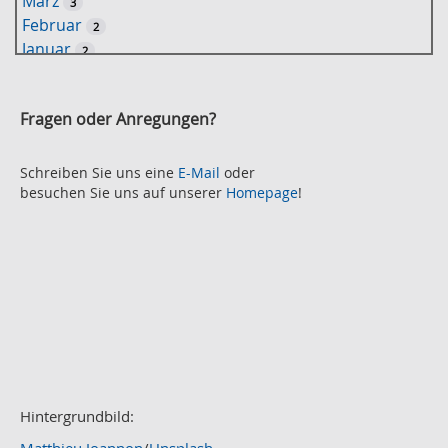
März
3
S
Februar
2
u
Januar
2
c
2021
h
November
e
2
Fragen oder Anregungen?
Oktober
2
September
2
August
Schreiben Sie uns eine
E-Mail
oder
2
besuchen Sie uns auf unserer
Homepage
!
Juli
2
Juni
2
Mai
3
April
2
März
2
Februar
3
Januar
1
2020
Dezember
1
November
Hintergrundbild:
2
Oktober
2