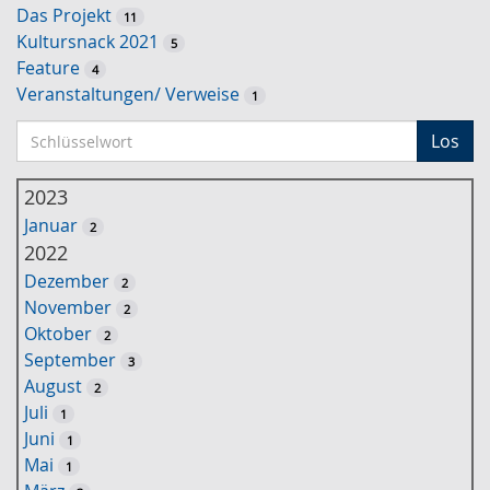
Das Projekt
11
Kultursnack 2021
5
Feature
4
Veranstaltungen/ Verweise
1
S
Los
c
h
2023
l
Januar
2
ü
2022
s
Dezember
2
s
November
2
e
Oktober
2
l
September
3
w
August
2
o
Juli
1
r
Juni
1
t
Mai
1
-