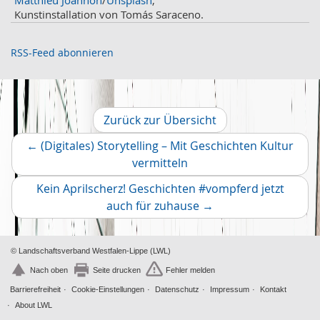
Matthieu Joannon
/
Unsplash
,
September
2
Kunstinstallation von Tomás Saraceno.
August
4
Juli
3
RSS-Feed abonnieren
Juni
1
Mai
2
April
2
März
2
Zurück zur Übersicht
Februar
2
←
(Digitales) Storytelling – Mit Geschichten Kultur
Januar
1
Vorheriger
vermitteln
2019
Artikel
Dezember
2
Kein Aprilscherz! Geschichten #vompferd jetzt
November
Nächster
2
auch für zuhause
→
Oktober
Artikel
4
© Landschaftsverband Westfalen-Lippe (LWL)
Nach oben
Seite drucken
Fehler melden
Barrierefreiheit
Cookie-Einstellungen
Datenschutz
Impressum
Kontakt
About LWL