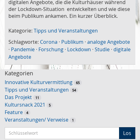
digitalen Angebote, die die Kulturhäuser während
der Lockdown-Situation entwickelten und wie diese
beim Publikum ankamen. Ein kurzer Überblick.
Kategorie:
Tipps und Veranstaltungen
Schlagworte:
Corona
·
Publikum
·
analoge Angebote
·
Pandemie
·
Forschung
·
Lockdown
·
Studie
·
digitale
Angebote
Kategorien
Innovative Kulturvermittlung
65
Tipps und Veranstaltungen
54
Das Projekt
11
Kultursnack 2021
5
Feature
4
Veranstaltungen/ Verweise
1
S
Los
c