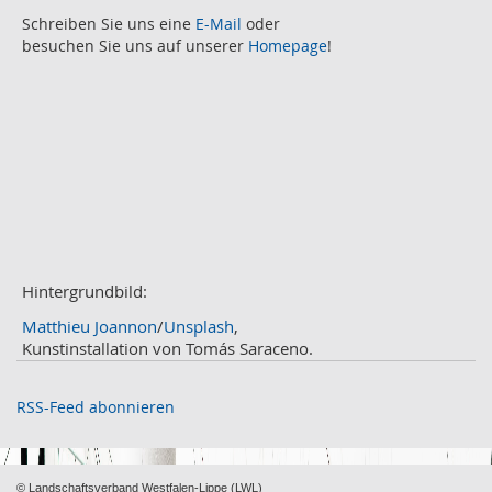
August
Schreiben Sie uns eine
E-Mail
oder
2
besuchen Sie uns auf unserer
Homepage
!
Juli
2
Juni
2
Mai
3
April
2
März
2
Februar
3
Januar
1
2020
Dezember
1
November
Hintergrundbild:
2
Oktober
2
Matthieu Joannon
/
Unsplash
,
September
2
Kunstinstallation von Tomás Saraceno.
August
4
Juli
3
RSS-Feed abonnieren
Juni
1
Mai
2
April
2
© Landschaftsverband Westfalen-Lippe (LWL)