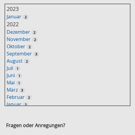
h
2023
l
Januar
2
ü
2022
s
Dezember
2
s
November
2
e
Oktober
2
l
September
3
w
August
2
o
Juli
1
r
Juni
1
t
Mai
1
-
März
3
S
Februar
2
u
Januar
2
c
2021
h
November
e
2
Fragen oder Anregungen?
Oktober
2
September
2