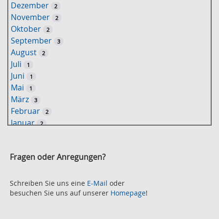
Dezember
2
s
November
2
e
Oktober
2
l
September
3
w
August
2
o
Juli
1
r
Juni
1
t
Mai
1
-
März
3
S
Februar
2
u
Januar
2
c
2021
h
November
e
2
Fragen oder Anregungen?
Oktober
2
September
2
August
Schreiben Sie uns eine
E-Mail
oder
2
besuchen Sie uns auf unserer
Homepage
!
Juli
2
Juni
2
Mai
3