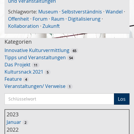
und Veranstaltungen
Schlagworte:
Museum
·
Selbstverständnis
·
Wandel
·
Offenheit
·
Forum
·
Raum
·
Digitalisierung
·
Kollaboration
·
Zukunft
Kategorien
Innovative Kulturvermittlung
65
Tipps und Veranstaltungen
54
Das Projekt
11
Kultursnack 2021
5
Feature
4
Veranstaltungen/ Verweise
1
S
Los
c
h
2023
l
Januar
2
ü
2022
s