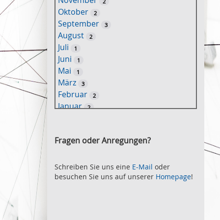
November
2
e
Oktober
2
l
September
3
w
August
2
o
Juli
1
r
Juni
1
t
Mai
1
-
März
3
S
Februar
2
u
Januar
2
c
2021
h
November
e
2
Fragen oder Anregungen?
Oktober
2
September
2
August
Schreiben Sie uns eine
E-Mail
oder
2
besuchen Sie uns auf unserer
Homepage
!
Juli
2
Juni
2
Mai
3
April
2