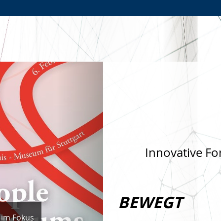
Zur
Zur
Zum
Hauptnavigation
Seitennavigation
Inhalt
Nächste
Innovative Fo
BEWEGT
 im Fokus