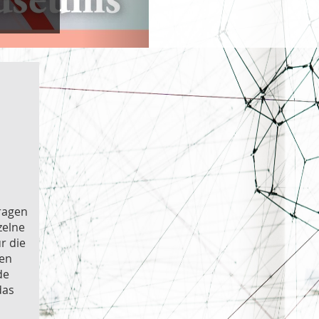
ragen
zelne
r die
gen
de
das