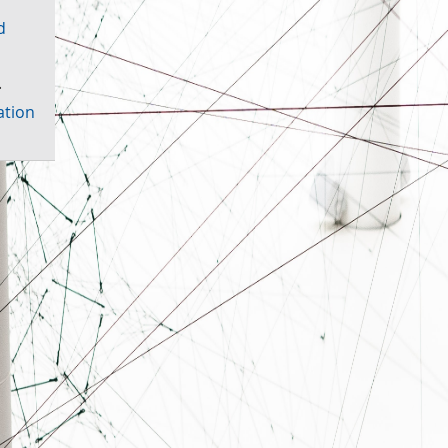
d
·
ation