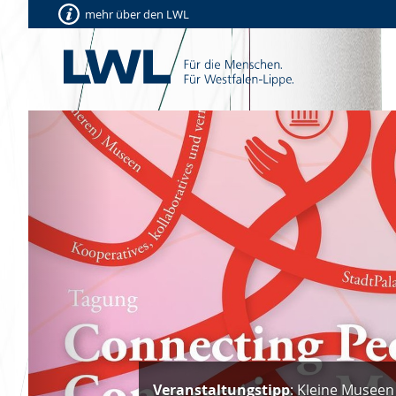
mehr über den LWL
Vorherige
Nachgehört:
"People. Change. Mu