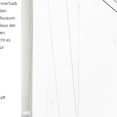
innerhalb
 den
r Museum
Haus der
den
cht es
für
aft