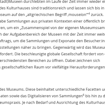
(Stadt)Museen durchlebten im Laufe der Zeit immer wieder e
des Kulturhauses sind traditionsreich und lassen sich bis in
4
seum auf den „altgriechischen Begriff ‚mouseíon‘“
zurück.
abe Sammlungen aus privaten Kontexten einer öffentlich br
hren, um ein „Zusammenspiel von der eigenen Museumssa
ch der Aufgabenbereich der Museen mit der Zeit immer weit
sauftrags, um die Sammlungen und Exponate den Besucher:i
ellungen näher zu bringen. Gegenwärtig wird das Museu
rdert. Die beschleunigte globale Gesellschaft fordert von
erschiedensten Bereichen zu öffnen. Dabei zeichnen sich
gesellschaftlichen Raum vor vielfältige Herausforderungen 
g des Museums. Diese beinhaltet unterschiedliche Facetten u
6
saten sowie das Digitalisieren von Sammlungen
bis hin zu d
mspraxis. Je nach Bedarf und Ausrichtung des Kulturhaus