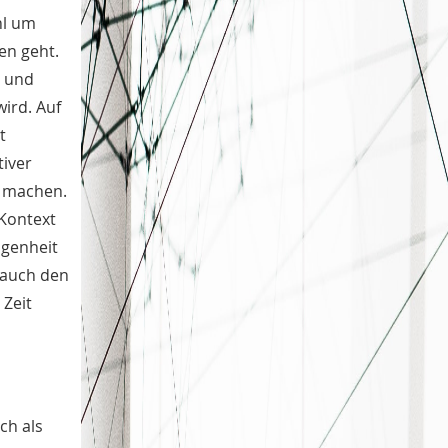
November
2
hl um
Oktober
4
en geht.
r und
ird. Auf
t
tiver
u machen.
 Kontext
ngenheit
r auch den
 Zeit
ch als