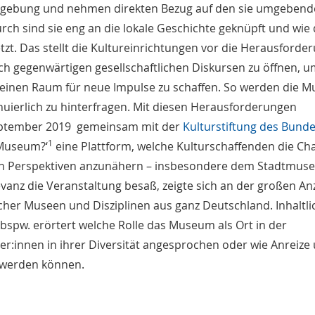
 Umgebung und nehmen direkten Bezug auf den sie umgeben
ch sind sie eng an die lokale Geschichte geknüpft und wie 
t. Das stellt die Kultureinrichtungen vor die Herausforder
ch gegenwärtigen gesellschaftlichen Diskursen zu öffnen, u
 einen Raum für neue Impulse zu schaffen. So werden die 
inuierlich zu hinterfragen. Mit diesen Herausforderungen
ptember 2019 gemeinsam mit der
Kulturstiftung des Bund
1
 Museum?‘
eine Plattform, welche Kulturschaffenden die Ch
en Perspektiven anzunähern – insbesondere dem Stadtmus
evanz die Veranstaltung besaß, zeigte sich an der großen An
cher Museen und Disziplinen aus ganz Deutschland. Inhaltl
spw. erörtert welche Rolle das Museum als Ort in der
er:innen in ihrer Diversität angesprochen oder wie Anreize
rt werden können.