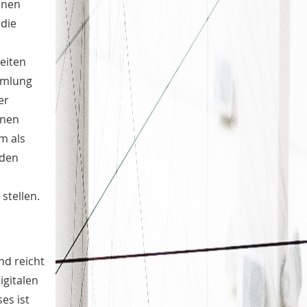
inen
 die
eiten
mmlung
er
nnen
m als
 den
stellen.
nd reicht
igitalen
es ist