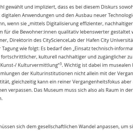
ohl gewählt und impliziert, dass es bei diesem Diskurs sowo
t digitalen Anwendungen und den Ausbau neuer Technologi
, wenn sie „mittels Digitalisierung effizienter, nachhaltige
für die Bewohner:innen qualitativ lebenswerter gestaltet w
r, Direktorin des CityScienceLab der Hafen City Universitä
Tagung wie folgt: Es bedarf den „Einsatz technisch-informa
fortschrittlicher, kulturell nachhaltiger und zugänglicher z
3
Kunst-/ Kulturvermittlung“
. Wichtig ist dabei im musealen
mlungen der Kulturinstitutionen nicht allein mit der Verga
ntität, gleichzeitig kann ein reiner Vergangenheitsfokus abe
hen verpassen. Das Museum muss sich also als Raum in der
n.
 müssen sich dem gesellschaftlichen Wandel anpassen, um si