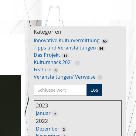
Kategorien
Innovative Kulturvermittlung
65
Tipps und Veranstaltungen
54
Das Projekt
11
Kultursnack 2021
5
Feature
4
Veranstaltungen/ Verweise
1
S
Los
c
h
2023
l
Januar
2
ü
2022
s
Dezember
2
s