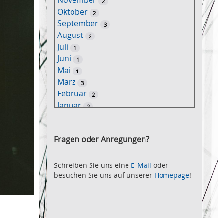
November
2
e
Oktober
2
l
September
3
w
August
2
o
Juli
1
r
Juni
1
t
Mai
1
-
März
3
S
Februar
2
u
Januar
2
c
2021
h
November
e
2
Fragen oder Anregungen?
Oktober
2
September
2
August
Schreiben Sie uns eine
E-Mail
oder
2
besuchen Sie uns auf unserer
Homepage
!
Juli
2
Juni
2
Mai
3
April
2