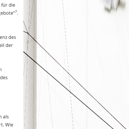
 für die
7
gebote“
.
senz des
il der
n
 des
m als
rt. Wie