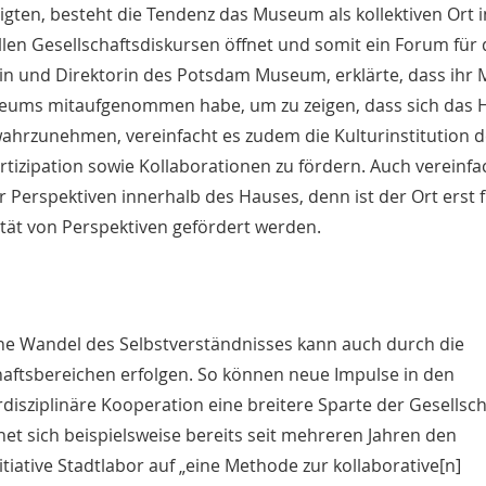
igten, besteht die Tendenz das Museum als kollektiven Ort 
ellen Gesellschaftsdiskursen öffnet und somit ein Forum für
rin und Direktorin des Potsdam Museum, erklärte, dass ih
Museums mitaufgenommen habe, um zu zeigen, dass sich das 
rzunehmen, vereinfacht es zudem die Kulturinstitution 
rtizipation sowie Kollaborationen zu fördern. Auch vereinfa
Perspektiven innerhalb des Hauses, denn ist der Ort erst 
sität von Perspektiven gefördert werden.
ne Wandel des Selbstverständnisses kann auch durch die
haftsbereichen erfolgen. So können neue Impulse in den
isziplinäre Kooperation eine breitere Sparte der Gesellsch
net sich beispielsweise bereits seit mehreren Jahren den
tiative Stadtlabor auf „eine Methode zur kollaborative[n]