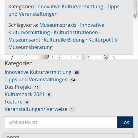
Kategorien:
Innovative Kulturvermittlung
·
Tipps
und Veranstaltungen
Schlagworte:
Museumspraxis
·
Innovative
Kulturvermittlung
·
Kulturinstitutionen
·
Museumsamt
·
kulturelle Bildung
·
Kulturpolitik
·
Museumsberatung
Kategorien
Innovative Kulturvermittlung
65
Tipps und Veranstaltungen
54
Das Projekt
11
Kultursnack 2021
5
Feature
4
Veranstaltungen/ Verweise
1
S
Los
c
h
2023