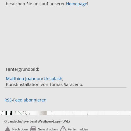
besuchen Sie uns auf unserer
Homepage
!
Juli
2
Juni
2
Mai
3
April
2
März
2
Februar
3
Januar
1
2020
Dezember
1
November
Hintergrundbild:
2
Oktober
2
Matthieu Joannon
/
Unsplash
,
September
2
Kunstinstallation von Tomás Saraceno.
August
4
Juli
3
RSS-Feed abonnieren
Juni
1
Mai
2
April
2
© Landschaftsverband Westfalen-Lippe (LWL)
März
2
Nach oben
Seite drucken
Fehler melden