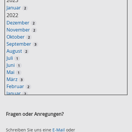
l
Januar
2
ü
2022
s
Dezember
2
s
November
2
e
Oktober
2
l
September
3
w
August
2
o
Juli
1
r
Juni
1
t
Mai
1
-
März
3
S
Februar
2
u
Januar
2
c
2021
h
November
e
2
Fragen oder Anregungen?
Oktober
2
September
2
August
Schreiben Sie uns eine
E-Mail
oder
2