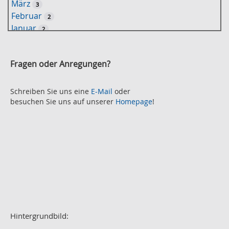
März
3
S
Februar
2
u
Januar
2
c
2021
h
November
e
2
Fragen oder Anregungen?
Oktober
2
September
2
August
Schreiben Sie uns eine
E-Mail
oder
2
besuchen Sie uns auf unserer
Homepage
!
Juli
2
Juni
2
Mai
3
April
2
März
2
Februar
3
Januar
1
2020
Dezember
1
November
Hintergrundbild:
2
Oktober
2