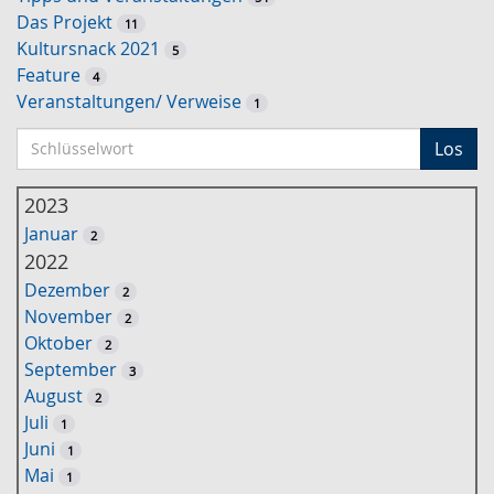
Das Projekt
11
Kultursnack 2021
5
Feature
4
Veranstaltungen/ Verweise
1
S
Los
c
h
2023
l
Januar
2
ü
2022
s
Dezember
2
s
November
2
e
Oktober
2
l
September
3
w
August
2
o
Juli
1
r
Juni
1
t
Mai
1
-