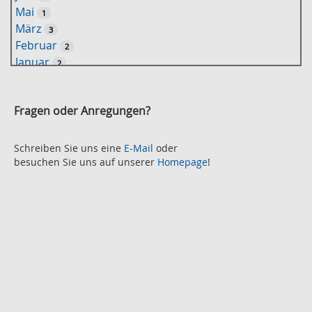
t
Mai
1
-
März
3
S
Februar
2
u
Januar
2
c
2021
h
November
e
2
Fragen oder Anregungen?
Oktober
2
September
2
August
Schreiben Sie uns eine
E-Mail
oder
2
besuchen Sie uns auf unserer
Homepage
!
Juli
2
Juni
2
Mai
3
April
2
März
2
Februar
3
Januar
1
2020
Dezember
1