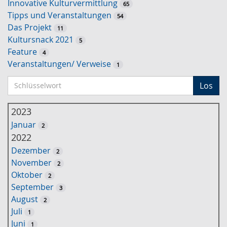
Innovative Kulturvermittlung
65
Tipps und Veranstaltungen
54
Das Projekt
11
Kultursnack 2021
5
Feature
4
Veranstaltungen/ Verweise
1
S
Los
c
h
2023
l
Januar
2
ü
2022
s
Dezember
2
s
November
2
e
Oktober
2
l
September
3
w
August
2
o
Juli
1
r
Juni
1