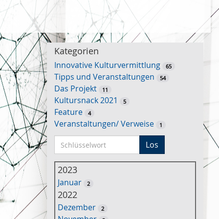
Kategorien
Innovative Kulturvermittlung
65
Tipps und Veranstaltungen
54
Das Projekt
11
Kultursnack 2021
5
Feature
4
Veranstaltungen/ Verweise
1
S
Los
c
h
2023
l
Januar
2
ü
2022
s
Dezember
2
s