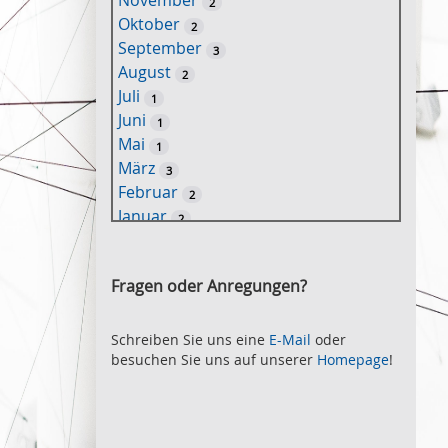
November
2
e
Oktober
2
l
September
3
w
August
2
o
Juli
1
r
Juni
1
t
Mai
1
-
März
3
S
Februar
2
u
Januar
2
c
2021
h
November
e
2
Fragen oder Anregungen?
Oktober
2
September
2
August
Schreiben Sie uns eine
E-Mail
oder
2
besuchen Sie uns auf unserer
Homepage
!
Juli
2
Juni
2
Mai
3
April
2