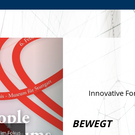
Zur
Zur
Zum
Hauptnavigation
Seitennavigation
Inhalt
Nächste
Innovative Fo
BEWEGT
 im Fokus