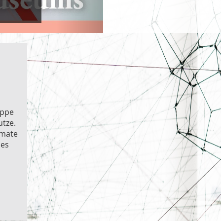
ippe
utze.
rmate
 es