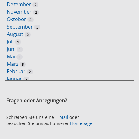
Dezember
2
s
November
2
e
Oktober
2
l
September
3
w
August
2
o
Juli
1
r
Juni
1
t
Mai
1
-
März
3
S
Februar
2
u
Januar
2
c
2021
h
November
e
2
Fragen oder Anregungen?
Oktober
2
September
2
August
Schreiben Sie uns eine
E-Mail
oder
2
besuchen Sie uns auf unserer
Homepage
!
Juli
2
Juni
2