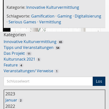
Kategorie:
Innovative Kulturvermittlung
Schlagworte:
Gamification
·
Gaming
·
Digitalisierung
·
Serious Games
·
Vermittlung
Kategorien
Innovative Kulturvermittlung
65
Tipps und Veranstaltungen
54
Das Projekt
11
Kultursnack 2021
5
Feature
4
Veranstaltungen/ Verweise
1
S
Los
c
h
2023
l
Januar
2
ü
2022
s