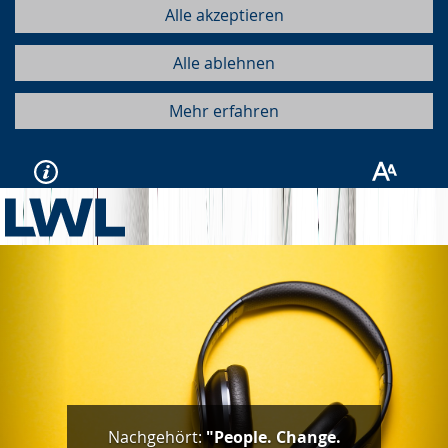
Alle akzeptieren
Alle ablehnen
Mehr erfahren
Vorherige
Näc
Nachgehört:
"People. Change.