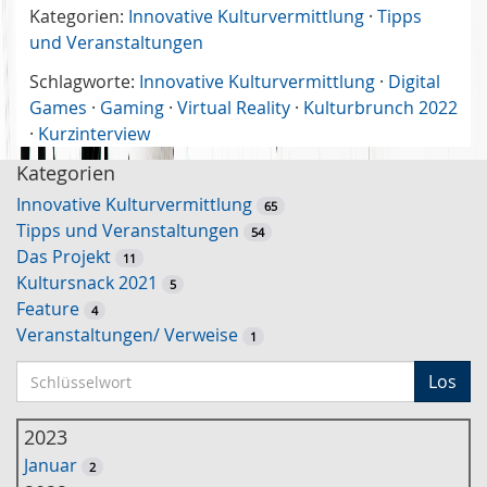
Kategorien:
Innovative Kulturvermittlung
·
Tipps
und Veranstaltungen
Schlagworte:
Innovative Kulturvermittlung
·
Digital
Games
·
Gaming
·
Virtual Reality
·
Kulturbrunch 2022
·
Kurzinterview
Kategorien
Innovative Kulturvermittlung
65
Tipps und Veranstaltungen
54
Das Projekt
11
Kultursnack 2021
5
Feature
4
Veranstaltungen/ Verweise
1
S
Los
c
h
2023
l
Januar
2
ü