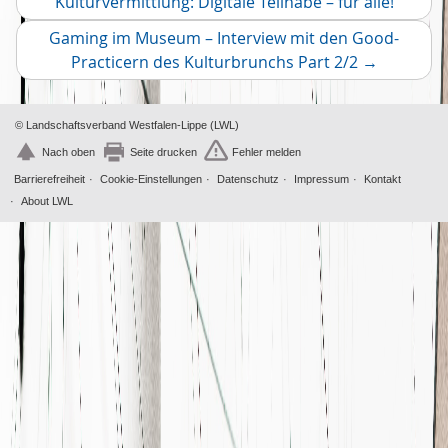
Vorher
Kulturvermittlung: Digitale Teilhabe – für alle!
2019
Artikel
Dezember
2
Gaming im Museum – Interview mit den Good-
November
Nächster
2
Practicern des Kulturbrunchs Part 2/2
→
Oktober
Artikel
4
© Landschaftsverband Westfalen-Lippe (LWL)
Nach oben
Seite drucken
Fehler melden
Barrierefreiheit
Cookie-Einstellungen
Datenschutz
Impressum
Kontakt
About LWL