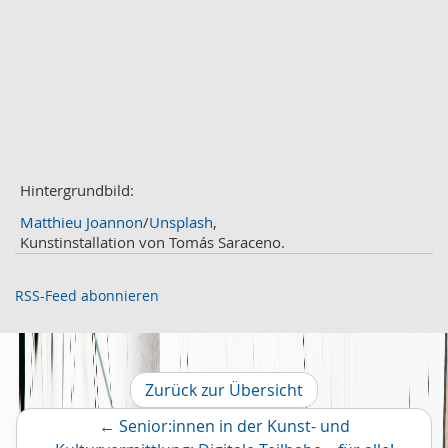
Mai
3
April
2
März
2
Februar
3
Januar
1
2020
Dezember
1
November
Hintergrundbild:
2
Oktober
2
Matthieu Joannon
/
Unsplash
,
September
2
Kunstinstallation von Tomás Saraceno.
August
4
Juli
3
RSS-Feed abonnieren
Juni
1
Mai
2
April
2
März
2
Zurück zur Übersicht
Februar
2
←
Senior:innen in der Kunst- und
Januar
1