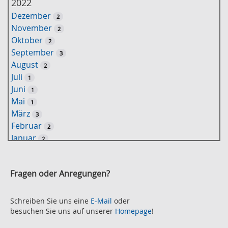
2022
s
Dezember
2
s
November
2
e
Oktober
2
l
September
3
w
August
2
o
Juli
1
r
Juni
1
t
Mai
1
-
März
3
S
Februar
2
u
Januar
2
c
2021
h
November
e
2
Fragen oder Anregungen?
Oktober
2
September
2
August
Schreiben Sie uns eine
E-Mail
oder
2
besuchen Sie uns auf unserer
Homepage
!
Juli
2
Juni
2