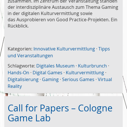
zusammen. Im Zentrum der Veranstaltung standen
der interdisziplinäre Austausch zum Thema Gaming
in der digitalen Kulturvermittlung sowie
das Ausprobieren von Good Practice-Projekten. Ein
Rückblick.
Kategorien:
Innovative Kulturvermittlung
·
Tipps
und Veranstaltungen
Schlagworte:
Digitales Museum
·
Kulturbrunch
·
Hands-On
·
Digital Games
·
Kulturvermittlung
·
Digitalisierung
·
Gaming
·
Serious Games
·
Virtual
Reality
Call for Papers – Cologne
Game Lab