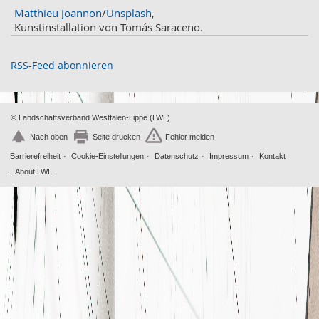
Oktober
2
Matthieu Joannon
/
Unsplash
,
September
2
Kunstinstallation von Tomás Saraceno.
August
4
Juli
3
RSS-Feed abonnieren
Juni
1
Mai
2
April
2
© Landschaftsverband Westfalen-Lippe (LWL)
März
2
Nach oben
Seite drucken
Fehler melden
Februar
2
Barrierefreiheit
Cookie-Einstellungen
Datenschutz
Impressum
Kontakt
Januar
1
About LWL
2019
Dezember
2
November
2
Oktober
4