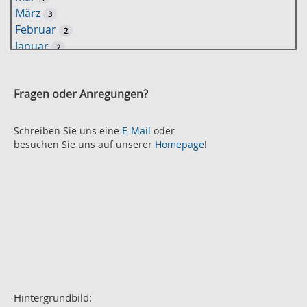
-
März
3
S
Februar
2
u
Januar
2
c
2021
h
November
e
2
Fragen oder Anregungen?
Oktober
2
September
2
August
Schreiben Sie uns eine
E-Mail
oder
2
besuchen Sie uns auf unserer
Homepage
!
Juli
2
Juni
2
Mai
3
April
2
März
2
Februar
3
Januar
1
2020
Dezember
1
November
Hintergrundbild:
2