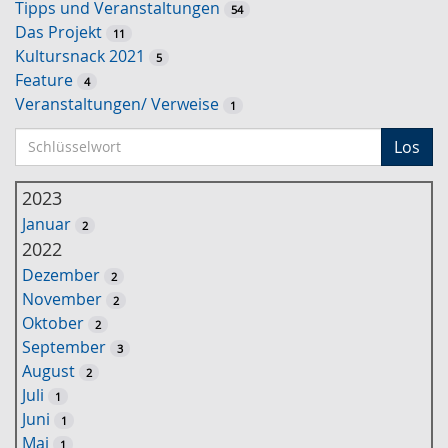
Tipps und Veranstaltungen
54
Das Projekt
11
Kultursnack 2021
5
Feature
4
Veranstaltungen/ Verweise
1
S
Los
c
h
2023
l
Januar
2
ü
2022
s
Dezember
2
s
November
2
e
Oktober
2
l
September
3
w
August
2
o
Juli
1
r
Juni
1
t
Mai
1