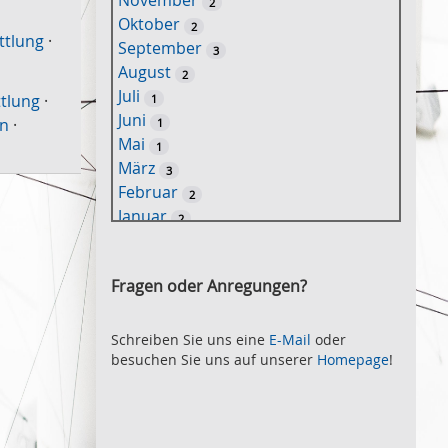
November
2
e
Oktober
2
l
ttlung
·
September
3
w
August
2
o
Juli
ttlung
·
1
r
Juni
nn
·
1
t
Mai
1
-
März
3
S
Februar
2
u
Januar
2
c
2021
h
November
e
2
Fragen oder Anregungen?
Oktober
2
September
2
August
Schreiben Sie uns eine
E-Mail
oder
2
besuchen Sie uns auf unserer
Homepage
!
Juli
2
Juni
2
Mai
3
April
2