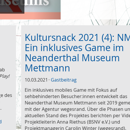
Kultursnack 2021 (4): N
Ein inklusives Game im
Neanderthal Museum
Mettmann
Lab
Play!
10.03.2021
Gastbeitrag
Ein inklusives mobiles Game mit Fokus auf
ge des
sehbehinderten Besucher:innen entwickelt das
e
Neanderthal Museum Mettmann seit 2019 gem
n.
mit der Agentur wegesrand. Über die Phasen u
aktuellen Stand des Projektes berichten per Vid
d
Projektleiterin Anna Riethus (BSNV e.V.) und
Projektmanagerin Carolin Winter (wegesrand).