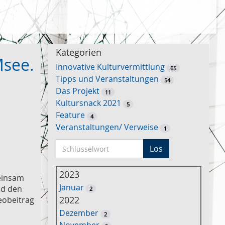
Kategorien
Msee.
Innovative Kulturvermittlung
65
Tipps und Veranstaltungen
54
Das Projekt
11
Kultursnack 2021
5
Feature
4
Veranstaltungen/ Verweise
1
S
Los
c
h
2023
einsam
l
Januar
nd den
2
ü
2022
eobeitrag
s
Dezember
2
s