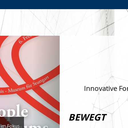
Zur
Zur
Zum
Hauptnavigation
Seitennavigation
Inhalt
Nächste
Innovative Fo
BEWEGT
 im Fokus