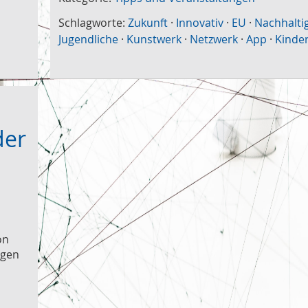
Schlagworte:
Zukunft
·
Innovativ
·
EU
·
Nachhaltig
Jugendliche
·
Kunstwerk
·
Netzwerk
·
App
·
Kinde
der
on
ngen