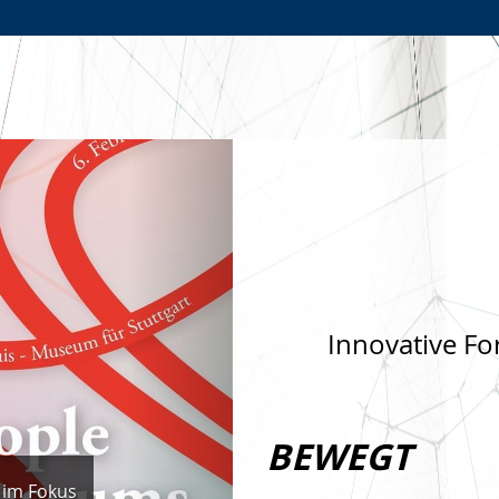
Zur
Zur
Zum
Hauptnavigation
Seitennavigation
Inhalt
Nächste
Innovative Fo
BEWEGT
 im Fokus