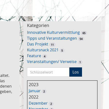
Kategorien
Innovative Kulturvermittlung
65
Tipps und Veranstaltungen
54
Das Projekt
11
Kultursnack 2021
5
Feature
4
Veranstaltungen/ Verweise
1
S
Los
altet.
c
das
h
2023
edenen
l
Januar
 geben,
2
ü
2022
s
Dezember
2
s