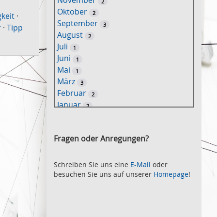
November
2
e
Oktober
2
l
keit
·
September
3
w
r
·
Tipp
August
2
o
Juli
1
r
Juni
1
t
Mai
1
-
März
3
S
Februar
2
u
Januar
2
c
2021
h
November
e
2
Fragen oder Anregungen?
Oktober
2
September
2
August
Schreiben Sie uns eine
E-Mail
oder
2
besuchen Sie uns auf unserer
Homepage
!
Juli
2
Juni
2
Mai
3
April
2