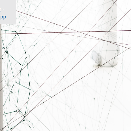
t
·
ipp