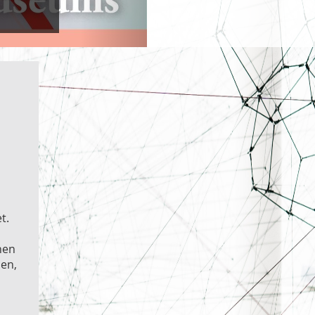
t.
nen
en,