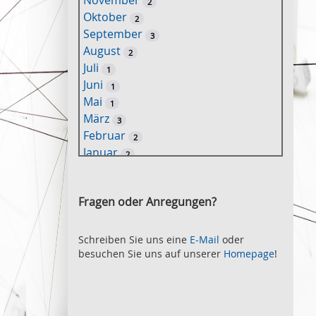
November
2
e
Oktober
2
l
September
3
w
August
2
o
Juli
1
r
Juni
1
t
Mai
1
-
März
3
S
Februar
2
u
Januar
2
c
2021
h
November
e
2
Fragen oder Anregungen?
Oktober
2
September
2
August
Schreiben Sie uns eine
E-Mail
oder
2
besuchen Sie uns auf unserer
Homepage
!
Juli
2
Juni
2
Mai
3
April
2