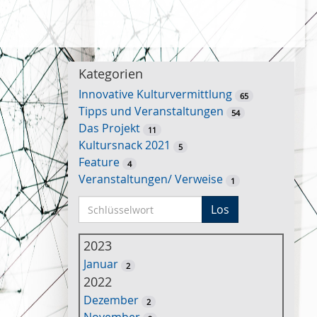
Kategorien
Innovative Kulturvermittlung
65
Tipps und Veranstaltungen
54
Das Projekt
11
Kultursnack 2021
5
Feature
4
Veranstaltungen/ Verweise
1
S
Los
c
h
2023
l
Januar
2
ü
2022
s
Dezember
2
s