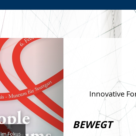
Zur
Zur
Zum
Hauptnavigation
Seitennavigation
Inhalt
Nächste
Innovative Fo
BEWEGT
 im Fokus