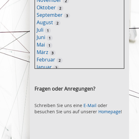
November
2
e
Oktober
2
l
September
3
w
August
2
o
Juli
1
r
Juni
1
t
Mai
1
-
März
3
S
Februar
2
u
Januar
2
c
2021
h
November
e
2
Fragen oder Anregungen?
Oktober
2
September
2
August
Schreiben Sie uns eine
E-Mail
oder
2
besuchen Sie uns auf unserer
Homepage
!
Juli
2
Juni
2
Mai
3
April
2