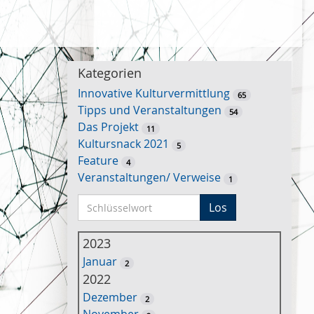
Kategorien
Innovative Kulturvermittlung
65
Tipps und Veranstaltungen
54
Das Projekt
11
Kultursnack 2021
5
Feature
4
Veranstaltungen/ Verweise
1
S
Los
c
h
2023
l
Januar
2
ü
2022
s
Dezember
2
s