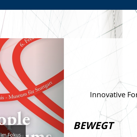
Zur
Zur
Zum
Hauptnavigation
Seitennavigation
Inhalt
Nächste
Innovative Fo
BEWEGT
 im Fokus