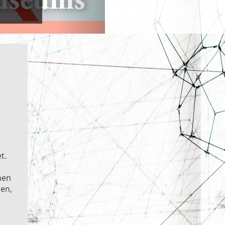
t.
nen
en,