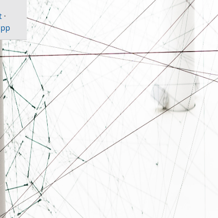
t
·
ipp