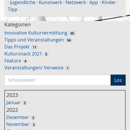
·
Jugendliche
·
Kunstwerk
·
Netzwerk
·
App
·
Kinder
·
Tipp
Kategorien
Innovative Kulturvermittlung
65
Tipps und Veranstaltungen
54
Das Projekt
11
Kultursnack 2021
5
Feature
4
Veranstaltungen/ Verweise
1
S
Los
c
h
2023
l
Januar
2
ü
2022
s
Dezember
2
s
November
2
e