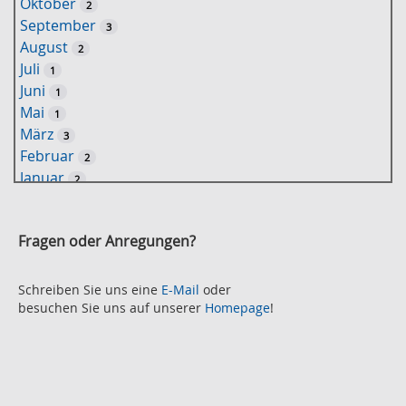
Oktober
2
l
September
3
w
August
2
o
Juli
1
r
Juni
1
t
Mai
1
-
März
3
S
Februar
2
u
Januar
2
c
2021
h
November
e
2
Fragen oder Anregungen?
Oktober
2
September
2
August
Schreiben Sie uns eine
E-Mail
oder
2
besuchen Sie uns auf unserer
Homepage
!
Juli
2
Juni
2
Mai
3
April
2
März
2