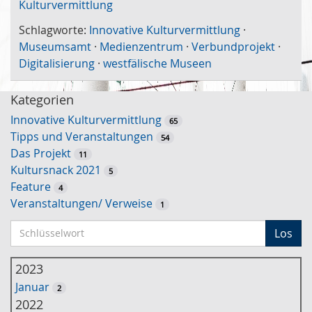
Kulturvermittlung
Schlagworte:
Innovative Kulturvermittlung
·
Museumsamt
·
Medienzentrum
·
Verbundprojekt
·
Digitalisierung
·
westfälische Museen
Kategorien
Innovative Kulturvermittlung
65
Tipps und Veranstaltungen
54
Das Projekt
11
Kultursnack 2021
5
Feature
4
Veranstaltungen/ Verweise
1
S
Los
c
h
2023
l
Januar
2
ü
2022
s