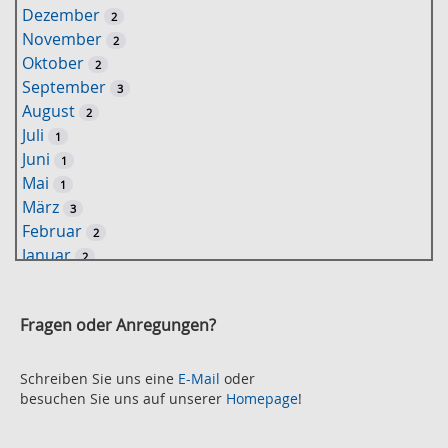
Dezember
2
s
November
2
e
Oktober
2
l
September
3
w
August
2
o
Juli
1
r
Juni
1
t
Mai
1
-
März
3
S
Februar
2
u
Januar
2
c
2021
h
November
e
2
Fragen oder Anregungen?
Oktober
2
September
2
August
Schreiben Sie uns eine
E-Mail
oder
2
besuchen Sie uns auf unserer
Homepage
!
Juli
2
Juni
2