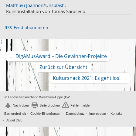
Oktober
2
Matthieu Joannon
/
Unsplash
,
September
2
Kunstinstallation von Tomás Saraceno.
August
4
Juli
3
RSS-Feed abonnieren
Juni
1
Mai
2
April
2
März
2
Vorheriger
←
DigAMusAward – Die Gewinner-Projekte
Februar
2
Artikel
Zurück zur Übersicht
Januar
1
2019
Nächs
Kultursnack 2021: Es geht los!
→
Dezember
Artikel
2
November
2
Oktober
© Landschaftsverband Westfalen-Lippe (LWL)
4
Nach oben
Seite drucken
Fehler melden
Barrierefreiheit
Cookie-Einstellungen
Datenschutz
Impressum
Kontakt
About LWL