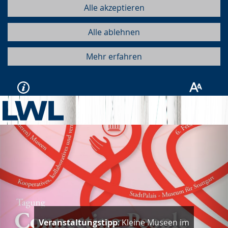
Alle akzeptieren
Alle ablehnen
Mehr erfahren
Vorherige
Näc
Nachgehört:
"People. Change.