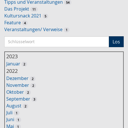
Tipps und Veranstaltungen
54
Das Projekt
11
Kultursnack 2021
5
Feature
4
Veranstaltungen/ Verweise
1
S
Los
c
h
2023
l
Januar
2
ü
2022
s
Dezember
2
s
November
2
e
Oktober
2
l
September
3
w
August
2
o
Juli
1
r
Juni
1
t
Mai
1