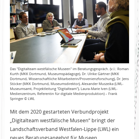
Das "Digitalteam westfälische Museen" im Beratungsgespräch. (v.l.: Roman
Kurth (MKK Dortmund, Museumspädagoge), Dr. Ulrike Gärtner (MKK
Dortmund, Wissenschaftliche Mitarbeiterin/Provenienzforschung), Dr. Jens
Stöcker (MKK Dortmund, Museumsdirektor), Alexander Muszeika (LWL-
Museumsamt, Projektleitung "Digitalteam"), Laura-Marie Iven (LWL-
Medienzentrum, Referentin für digitale Medienproduktion) – Frank
Springer © LWL
Mit dem 2020 gestarteten Verbundprojekt
„Digitalteam westfälische Museen“ bringt der
Landschaftsverband Westfalen-Lippe (LWL) ein
neues Beratungsangebot für Museen,