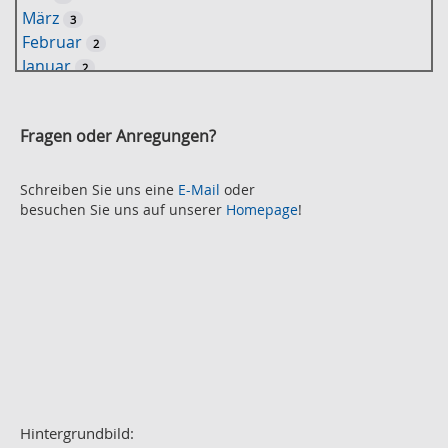
-
März
3
S
Februar
2
u
Januar
2
c
2021
h
November
e
2
Fragen oder Anregungen?
Oktober
2
September
2
August
Schreiben Sie uns eine
E-Mail
oder
2
besuchen Sie uns auf unserer
Homepage
!
Juli
2
Juni
2
Mai
3
April
2
März
2
Februar
3
Januar
1
2020
Dezember
1
November
Hintergrundbild:
2