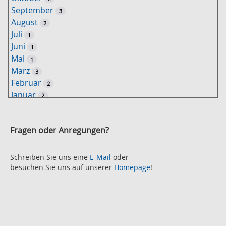
l
September
3
w
August
2
o
Juli
1
r
Juni
1
t
Mai
1
-
März
3
S
Februar
2
u
Januar
2
c
2021
h
November
e
2
Fragen oder Anregungen?
Oktober
2
September
2
August
Schreiben Sie uns eine
E-Mail
oder
2
besuchen Sie uns auf unserer
Homepage
!
Juli
2
Juni
2
Mai
3
April
2
März
2