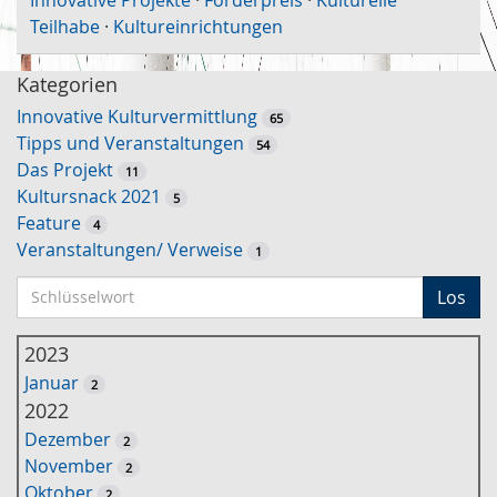
Teilhabe
·
Kultureinrichtungen
Kategorien
Innovative Kulturvermittlung
65
Tipps und Veranstaltungen
54
Das Projekt
11
Kultursnack 2021
5
Feature
4
Veranstaltungen/ Verweise
1
S
Los
c
h
2023
l
Januar
2
ü
2022
s
Dezember
2
s
November
2
e
Oktober
2