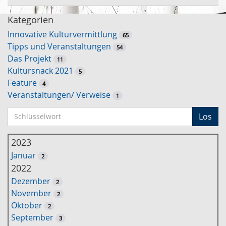
Kategorien
Innovative Kulturvermittlung
65
Tipps und Veranstaltungen
54
Das Projekt
11
Kultursnack 2021
5
Feature
4
Veranstaltungen/ Verweise
1
S
Los
c
h
2023
l
Januar
2
ü
2022
s
Dezember
2
s
November
2
e
Oktober
2
l
September
3
w