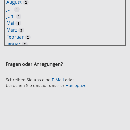
August
2
o
Juli
1
r
Juni
1
t
Mai
1
-
März
3
S
Februar
2
u
Januar
2
c
2021
h
November
e
2
Fragen oder Anregungen?
Oktober
2
September
2
August
Schreiben Sie uns eine
E-Mail
oder
2
besuchen Sie uns auf unserer
Homepage
!
Juli
2
Juni
2
Mai
3
April
2
März
2
Februar
3
Januar
1