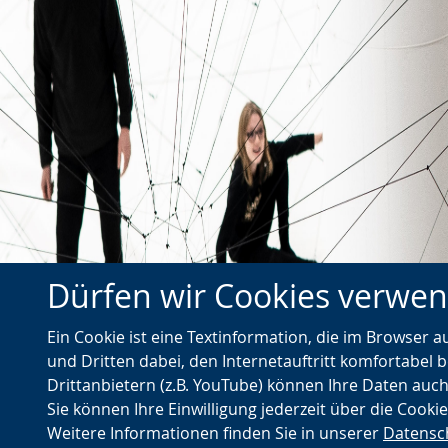
Dürfen wir Cookies verwe
←
Kulturlichter - Deutscher Preis
Z
Ein Cookie ist eine Textinformation, die im Browser 
Vorheriger
für kulturelle Bildung
und Dritten dabei, den Internetauftritt komfortabel b
Artikel
Drittanbietern (z.B. YouTube) können Ihre Daten auch
Sie können Ihre Einwilligung jederzeit über die Cooki
Weitere Informationen finden Sie in unserer
Datensc