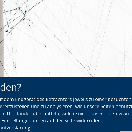
nden?
urück zur Übersicht
Makerspaces - Neu
auf dem Endgerät des Betrachters jeweils zu einer besuchte
Kooperationsräume 
ereitzustellen und zu analysieren, wie unsere Seiten benutz
Kultureinrichtungen
 in Drittländer übermitteln, welche nicht das Schutzniveau 
e-Einstellungen unten auf der Seite widerrufen.
hutzerklärung
.