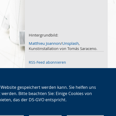
März
2
Februar
3
Januar
1
2020
Dezember
1
November
Hintergrundbild:
2
Oktober
2
Matthieu Joannon
/
Unsplash
,
September
2
Kunstinstallation von Tomás Saraceno.
August
4
Juli
3
RSS-Feed abonnieren
Juni
1
Mai
2
April
2
März
2
e
n Website gespeichert werden kann. Sie helfen uns
Februar
2
für
t werden. Bitte beachten Sie: Einige Cookies von
Januar
1
Nächster
?
→
bieten, das der DS-GVO entspricht.
2019
Artikel
Dezember
2