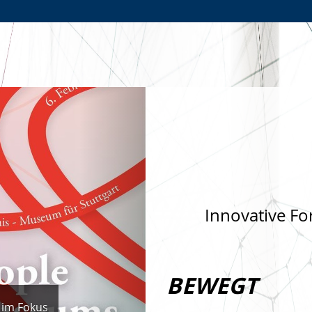
Zur
Zur
Zum
Hauptnavigation
Seitennavigation
Inhalt
Nächste
Innovative Fo
BEWEGT
 im Fokus