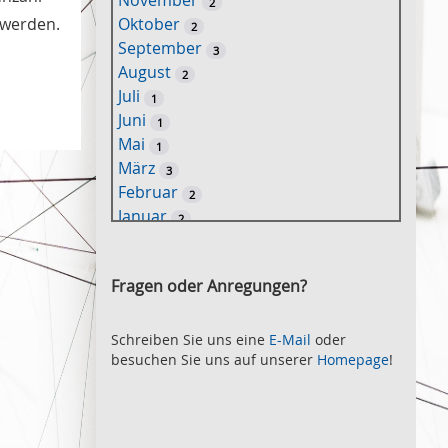
November
2
e
 werden.
Oktober
2
l
September
3
w
August
2
o
Juli
1
r
Juni
1
t
Mai
1
-
März
3
S
Februar
2
u
Januar
2
c
2021
h
November
e
2
Fragen oder Anregungen?
Oktober
2
September
2
August
Schreiben Sie uns eine
E-Mail
oder
2
besuchen Sie uns auf unserer
Homepage
!
Juli
2
Juni
2
Mai
3
April
2