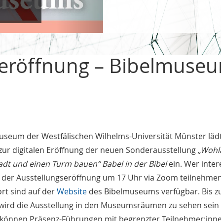
gseröffnung – Bibelmuse
useum der Westfälischen Wilhelms-Universität Münster läd
zur digitalen Eröffnung der neuen Sonderausstellung
„Wohla
adt und einen Turm bauen“ Babel in der Bibel
ein. Wer inter
n der Ausstellungseröffnung um 17 Uhr via Zoom teilnehmen
rt sind auf der
Website
des Bibelmuseums verfügbar. Bis 
 wird die Ausstellung in den Museumsräumen zu sehen sein
 können Präsenz-Führungen mit begrenzter Teilnehmer:inn