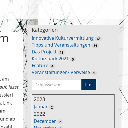
Kategorien
um
Innovative Kulturvermittlung
65
Tipps und Veranstaltungen
54
Das Projekt
11
Kultursnack 2021
5
Feature
4
Veranstaltungen/ Verweise
1
t am
S
Los
uf, lasst
c
essiert
h
2023
. Link
l
Januar
2
ü
zum
2022
s
 und ab
Dezember
2
s
enzahl