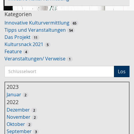
Kategorien
Innovative Kulturvermittlung
65
Tipps und Veranstaltungen
54
Das Projekt
11
Kultursnack 2021
5
Feature
4
Veranstaltungen/ Verweise
1
S
Los
c
h
2023
l
Januar
2
ü
2022
s
Dezember
2
s
November
2
e
Oktober
2
l
September
3
w