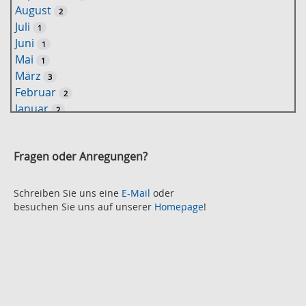
August
2
o
Juli
1
r
Juni
1
t
Mai
1
-
März
3
S
Februar
2
u
Januar
2
c
2021
h
November
e
2
Fragen oder Anregungen?
Oktober
2
September
2
August
Schreiben Sie uns eine
E-Mail
oder
2
besuchen Sie uns auf unserer
Homepage
!
Juli
2
Juni
2
Mai
3
April
2
März
2
Februar
3