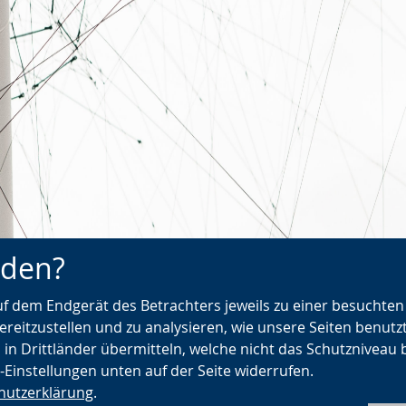
nden?
urück zur Übersicht
DigAMus Award - Neuer Pr
auf dem Endgerät des Betrachters jeweils zu einer besuchte
digitale Museumsproje
ereitzustellen und zu analysieren, wie unsere Seiten benutz
 in Drittländer übermitteln, welche nicht das Schutzniveau 
e-Einstellungen unten auf der Seite widerrufen.
hutzerklärung
.