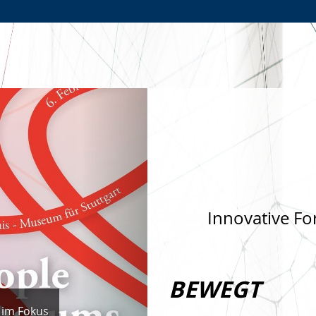
Zur
Zur
Zum
Hauptnavigation
Seitennavigation
Inhalt
Nächste
Innovative Fo
BEWEGT
 im Fokus