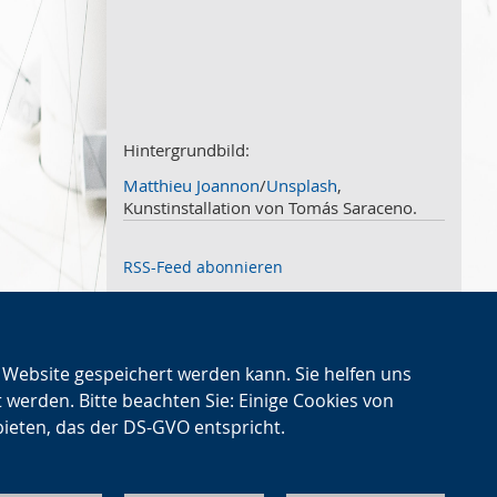
März
2
Februar
3
Januar
1
2020
Dezember
1
November
Hintergrundbild:
2
Oktober
2
Matthieu Joannon
/
Unsplash
,
September
2
Kunstinstallation von Tomás Saraceno.
August
4
Juli
3
RSS-Feed abonnieren
Juni
1
Mai
2
April
2
März
2
eis für
n Website gespeichert werden kann. Sie helfen uns
Februar
2
Nächster
kte
→
t werden. Bitte beachten Sie: Einige Cookies von
Januar
1
Artikel
bieten, das der DS-GVO entspricht.
2019
Dezember
2