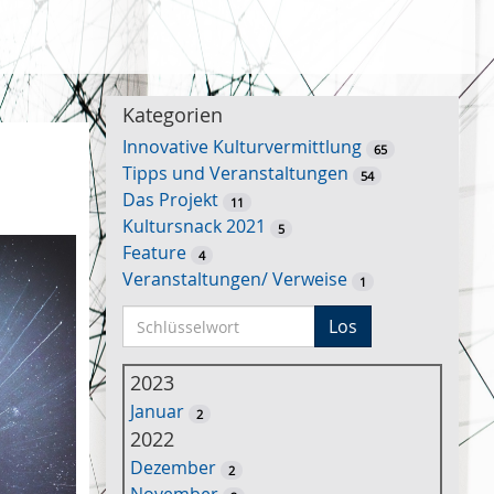
Kategorien
Innovative Kulturvermittlung
65
Tipps und Veranstaltungen
54
Das Projekt
11
Kultursnack 2021
5
Feature
4
Veranstaltungen/ Verweise
1
S
Los
c
h
2023
l
Januar
2
ü
2022
s
Dezember
2
s