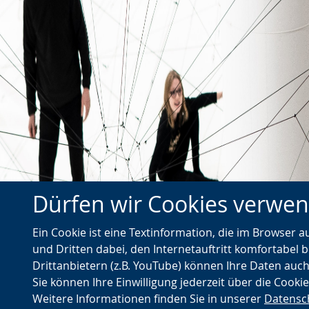
Dürfen wir Cookies verwe
←
Makerspaces - Neue
Z
Ein Cookie ist eine Textinformation, die im Browser 
Kooperationsräume für
und Dritten dabei, den Internetauftritt komfortabel b
Vorheriger
Kultureinrichtungen?
Drittanbietern (z.B. YouTube) können Ihre Daten auch
Artikel
Sie können Ihre Einwilligung jederzeit über die Cooki
Weitere Informationen finden Sie in unserer
Datensc