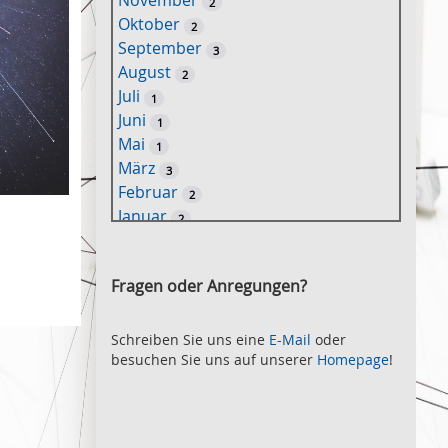
November
2
e
Oktober
2
l
September
3
w
August
2
o
Juli
1
r
Juni
1
t
Mai
1
-
März
3
S
Februar
2
u
Januar
2
c
2021
h
November
e
2
Fragen oder Anregungen?
Oktober
2
September
2
August
Schreiben Sie uns eine
E-Mail
oder
2
besuchen Sie uns auf unserer
Homepage
!
Juli
2
Juni
2
Mai
3
April
2