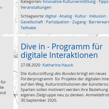
Kategorien:
Innovative Kulturvermittlung
·
Tipps
Veranstaltungen
m
·
Schlagworte:
digital
·
Analog
·
Kultur
·
Inklusion
·
Gesellschaft
·
Partizipation
·
Zugang
·
Barrierea
Teilhabe
Dive in - Programm für
digitale Interaktionen
27.08.2020
Katharina Hauck
Die
Kulturstiftung des Bundes
bringt ein neues
Förderprogramm für Projekte der digitalen Inte
 für
auf den Weg. Kulturinstitutionen der künstleris
die
Sparten sollen motiviert werden ihre Beziehung
 und
eigenen Zielgruppe neu zu denken. Anmeldefrist 
30.September 2020.