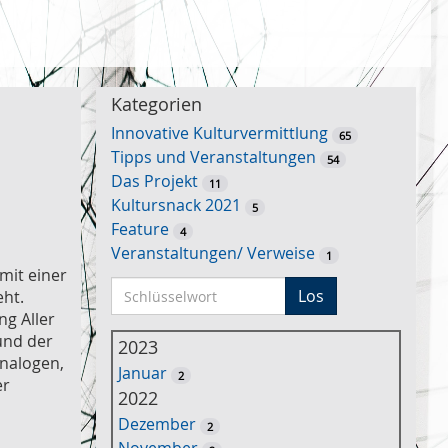
Kategorien
Innovative Kulturvermittlung
65
Tipps und Veranstaltungen
54
Das Projekt
11
Kultursnack 2021
5
Feature
4
Veranstaltungen/ Verweise
1
 mit einer
S
Los
eht.
c
ng Aller
h
und der
2023
l
analogen,
Januar
2
ü
er
2022
s
Dezember
2
s