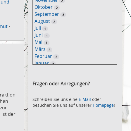
November
2
 und
e
Oktober
2
l
September
3
w
August
2
o
rmut
·
Juli
1
r
Juni
1
t
Mai
1
-
März
3
S
Februar
2
u
Januar
2
c
2021
h
November
e
2
Fragen oder Anregungen?
Oktober
2
September
2
raktion
August
Schreiben Sie uns eine
E-Mail
oder
2
chen
besuchen Sie uns auf unserer
Homepage
!
Juli
 zur
2
Juni
ist der
2
Mai
3
April
2