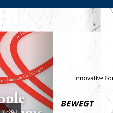
Zur
Zur
Zum
Hauptnavigation
Seitennavigation
Inhalt
Nächste
Innovative Fo
BEWEGT
 im Fokus