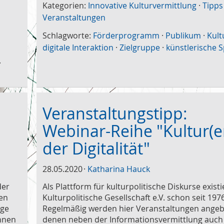
Kategorien:
Innovative Kulturvermittlung
·
Tipps
Veranstaltungen
Schlagworte:
Förderprogramm
·
Publikum
·
Kult
digitale Interaktion
·
Zielgruppe
·
künstlerische 
·
Veranstaltungstipp:
Webinar-Reihe "Kultur(e
der Digitalität"
28.05.2020
Katharina Hauck
der
Als Plattform für kulturpolitische Diskurse existi
hen
Kulturpolitische Gesellschaft e.V. schon seit 197
ige
Regelmäßig werden hier Veranstaltungen angeb
önnen
denen neben der Informationsvermittlung auch