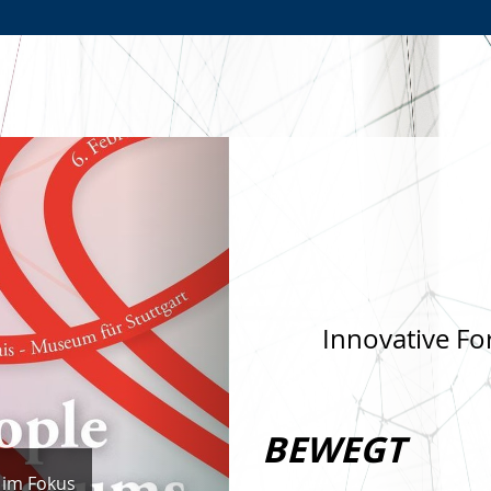
Zur
Zur
Zum
Hauptnavigation
Seitennavigation
Inhalt
Nächste
Innovative Fo
BEWEGT
 im Fokus