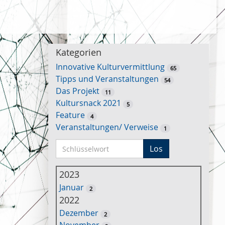
Kategorien
Innovative Kulturvermittlung
65
Tipps und Veranstaltungen
54
Das Projekt
11
Kultursnack 2021
5
Feature
4
Veranstaltungen/ Verweise
1
S
Los
c
h
2023
l
Januar
2
ü
2022
s
Dezember
2
s