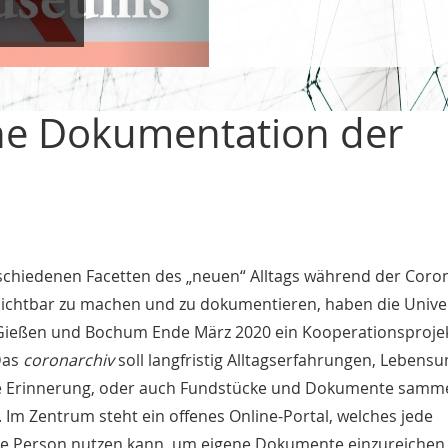
ine Dokumentation der
schiedenen Facetten des „neuen“ Alltags während der Coro
ichtbar zu machen und zu dokumentieren, haben die Unive
ießen und Bochum Ende März 2020 ein Kooperationsproje
Das
coronarchiv
soll langfristig Alltagserfahrungen, Lebens
e Erinnerung, oder auch Fundstücke und Dokumente samm
. Im Zentrum steht ein offenes Online-Portal, welches jede
rte Person nutzen kann, um eigene Dokumente einzureichen