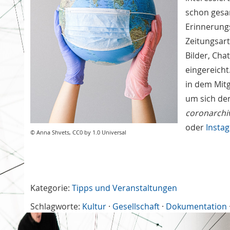
schon gesa
Erinnerungs
Zeitungsart
Bilder, Cha
eingereicht
in dem Mitg
um sich de
coronarchi
oder
Insta
© Anna Shvets, CC0 by 1.0 Universal
Kategorie:
Tipps und Veranstaltungen
Schlagworte:
Kultur
·
Gesellschaft
·
Dokumentation