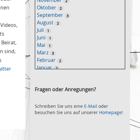
November
2
e
nnen
Oktober
2
l
September
3
w
August
2
 Videos,
o
Juli
1
r
ts
Juni
1
t
 Beirat,
Mai
1
-
n sind,
März
3
S
s
Februar
2
u
Januar
itter
2
c
2021
h
November
e
2
Fragen oder Anregungen?
Oktober
2
September
2
August
Schreiben Sie uns eine
E-Mail
oder
2
besuchen Sie uns auf unserer
Homepage
!
Juli
2
Juni
2
Mai
3
April
2