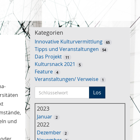
Kategorien
Innovative Kulturvermittlung
65
Tipps und Veranstaltungen
54
Das Projekt
11
Kultursnack 2021
5
Feature
4
Veranstaltungen/ Verweise
1
na-
S
Los
rsitäten
c
kt
h
2023
umstände,
l
Januar
2
ü
eln und
2022
s
Dezember
2
s
 oder