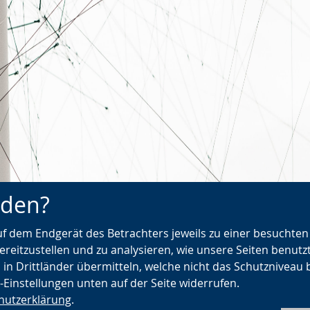
nden?
urück zur Übersicht
Barrieren abbauen – in a
auf dem Endgerät des Betrachters jeweils zu einer besuchte
und digitalen Räum
ereitzustellen und zu analysieren, wie unsere Seiten benutz
 in Drittländer übermitteln, welche nicht das Schutzniveau 
e-Einstellungen unten auf der Seite widerrufen.
hutzerklärung
.