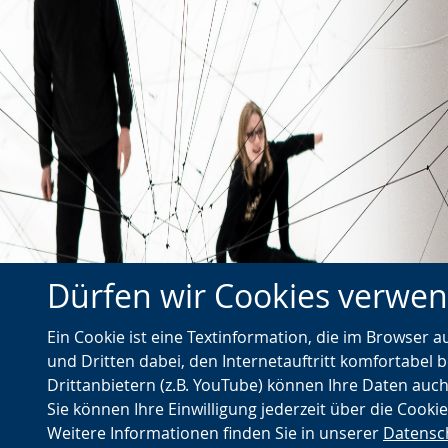
Dürfen wir Cookies verwe
←
nextmuseum.io – Eine
Z
Ein Cookie ist eine Textinformation, die im Browser 
Plattform, die das Museum neu
und Dritten dabei, den Internetauftritt komfortabel b
Vorheriger
denken will
Drittanbietern (z.B. YouTube) können Ihre Daten auch
Artikel
Sie können Ihre Einwilligung jederzeit über die Cooki
Weitere Informationen finden Sie in unserer
Datensc