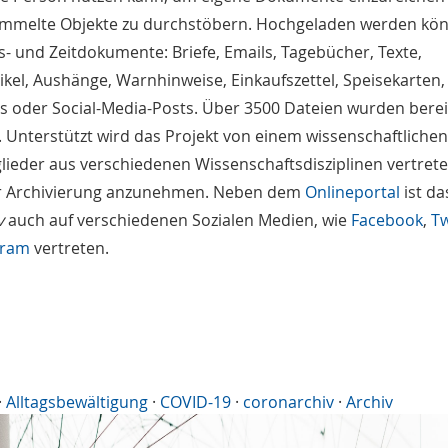
mmelte Objekte zu durchstöbern. Hochgeladen werden kö
- und Zeitdokumente: Briefe, Emails, Tagebücher, Texte,
ikel, Aushänge, Warnhinweise, Einkaufszettel, Speisekarten,
ts oder Social-Media-Posts. Über 3500 Dateien wurden berei
. Unterstützt wird das Projekt von einem wissenschaftlichen
lieder aus verschiedenen Wissenschaftsdisziplinen vertrete
r Archivierung anzunehmen. Neben dem
Onlineportal
ist da
v
auch auf verschiedenen Sozialen Medien, wie
Facebook
,
Tw
gram
vertreten.
·
Alltagsbewältigung
·
COVID-19
·
coronarchiv
·
Archiv