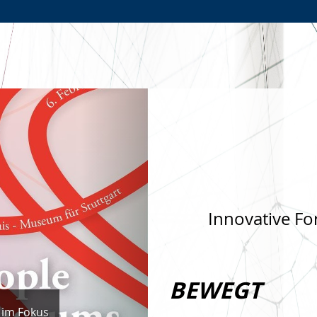
Zur
Zur
Zum
Hauptnavigation
Seitennavigation
Inhalt
Nächste
Innovative Fo
BEWEGT
 im Fokus