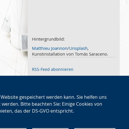
März
2
Februar
3
Januar
1
2020
Dezember
1
November
Hintergrundbild:
2
Oktober
2
Matthieu Joannon
/
Unsplash
,
September
2
Kunstinstallation von Tomás Saraceno.
August
4
Juli
3
RSS-Feed abonnieren
Juni
1
Mai
2
April
2
März
2
nalogen
n Website gespeichert werden kann. Sie helfen uns
Februar
2
Nächster
en
→
t werden. Bitte beachten Sie: Einige Cookies von
Januar
1
Artikel
bieten, das der DS-GVO entspricht.
2019
Dezember
2