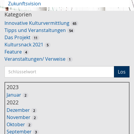
Zukunftsvision
Kategorien
Innovative Kulturvermittlung
65
Tipps und Veranstaltungen
54
Das Projekt
11
Kultursnack 2021
5
Feature
4
Veranstaltungen/ Verweise
1
S
Los
c
h
2023
l
Januar
2
ü
2022
s
Dezember
2
s
November
2
e
Oktober
2
l
September
3
w