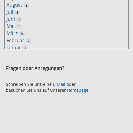
August
2
o
Juli
1
r
Juni
1
t
Mai
1
-
März
3
S
Februar
2
u
Januar
2
c
2021
h
November
e
2
Fragen oder Anregungen?
Oktober
2
September
2
August
Schreiben Sie uns eine
E-Mail
oder
2
besuchen Sie uns auf unserer
Homepage
!
Juli
2
Juni
2
Mai
3
April
2
März
2
Februar
3