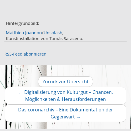
Januar
1
2020
Dezember
1
November
Hintergrundbild:
2
Oktober
2
Matthieu Joannon
/
Unsplash
,
September
2
Kunstinstallation von Tomás Saraceno.
August
4
Juli
3
RSS-Feed abonnieren
Juni
1
Mai
2
April
2
März
2
Zurück zur Übersicht
Februar
2
←
Digitalisierung von Kulturgut – Chancen,
Januar
1
Vorheriger
Möglichkeiten & Herausforderungen
2019
Artikel
Dezember
2
Das coronarchiv – Eine Dokumentation der
November
Nächster
2
Gegenwart
→
Oktober
Artikel
4