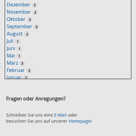
Dezember
2
s
November
2
e
Oktober
2
l
September
3
w
August
2
o
Juli
1
r
Juni
1
t
Mai
1
-
März
3
S
Februar
2
u
Januar
2
c
2021
h
November
e
2
Fragen oder Anregungen?
Oktober
2
September
2
August
Schreiben Sie uns eine
E-Mail
oder
2
besuchen Sie uns auf unserer
Homepage
!
Juli
2
Juni
2