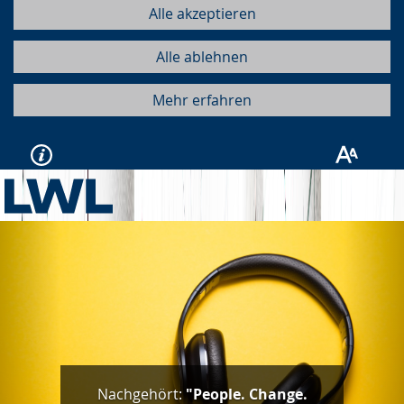
Alle akzeptieren
Alle ablehnen
Mehr erfahren
Vorherige
Näc
Nachgehört:
"People. Change.