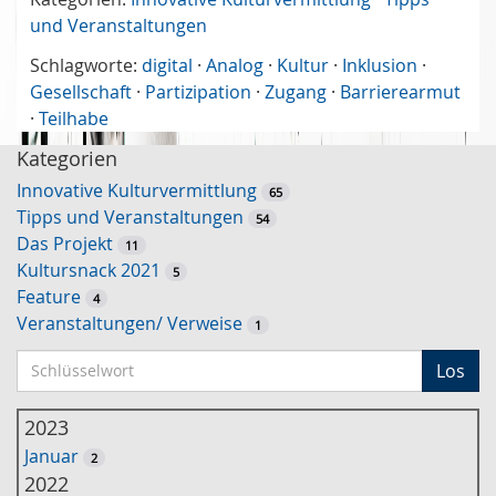
und Veranstaltungen
Schlagworte:
digital
·
Analog
·
Kultur
·
Inklusion
·
Gesellschaft
·
Partizipation
·
Zugang
·
Barrierearmut
·
Teilhabe
Kategorien
Innovative Kulturvermittlung
65
Tipps und Veranstaltungen
54
Das Projekt
11
Kultursnack 2021
5
Feature
4
Veranstaltungen/ Verweise
1
S
Los
c
h
2023
l
Januar
2
ü
2022
s