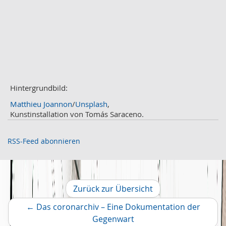
Mai
3
April
2
März
2
Februar
3
Januar
1
2020
Dezember
1
November
Hintergrundbild:
2
Oktober
2
Matthieu Joannon
/
Unsplash
,
September
2
Kunstinstallation von Tomás Saraceno.
August
4
Juli
3
RSS-Feed abonnieren
Juni
1
Mai
2
April
2
März
2
Zurück zur Übersicht
Februar
2
←
Das coronarchiv – Eine Dokumentation der
Januar
1
Vorheriger
Gegenwart
2019