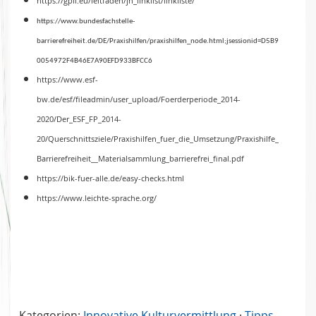
https://gpii.eu/leitfaden/jh_linklist/linkliste/
https://www.bundesfachstelle-
barrierefreiheit.de/DE/Praxishilfen/praxishilfen_node.html;jsessionid=D5B9
0054972F4B46E7A90EFD933BFCC6
https://www.esf-
bw.de/esf/fileadmin/user_upload/Foerderperiode_2014-
2020/Der_ESF_FP_2014-
20/Querschnittsziele/Praxishilfen_fuer_die_Umsetzung/Praxishilfe_
Barrierefreiheit__Materialsammlung_barrierefrei_final.pdf
https://bik-fuer-alle.de/easy-checks.html
https://www.leichte-sprache.org/
Kategorien:
Innovative Kulturvermittlung
·
Tipps