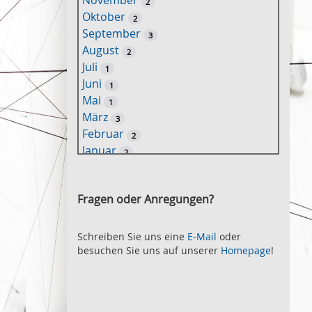
November
2
e
Oktober
2
l
September
3
w
August
2
o
Juli
1
r
Juni
1
t
Mai
1
-
März
3
S
Februar
2
u
Januar
2
c
2021
h
November
e
2
Fragen oder Anregungen?
Oktober
2
September
2
August
Schreiben Sie uns eine
E-Mail
oder
2
besuchen Sie uns auf unserer
Homepage
!
Juli
2
Juni
2
Mai
3
April
2