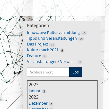
Kategorien
Innovative Kulturvermittlung
65
Tipps und Veranstaltungen
54
Das Projekt
11
Kultursnack 2021
5
Feature
4
Veranstaltungen/ Verweise
1
S
Los
c
h
2023
l
Januar
2
ü
2022
s
Dezember
2
s