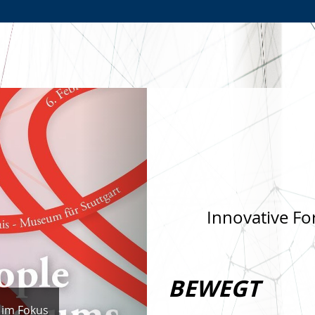
Zur
Zur
Zum
Hauptnavigation
Seitennavigation
Inhalt
Nächste
Innovative Fo
BEWEGT
 im Fokus