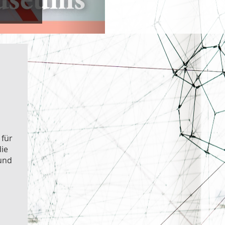
 für
die
 und