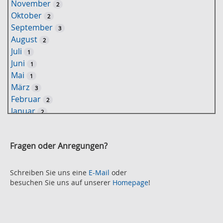
November
2
e
Oktober
2
l
September
3
w
August
2
o
Juli
1
r
Juni
1
t
Mai
1
-
März
3
S
Februar
2
u
Januar
2
c
2021
h
November
e
2
Fragen oder Anregungen?
Oktober
2
September
2
August
Schreiben Sie uns eine
E-Mail
oder
2
besuchen Sie uns auf unserer
Homepage
!
Juli
2
Juni
2
Mai
3
April
2