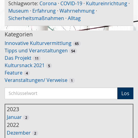
Schlagworte:
Corona
·
COVID-19
·
Kultureinrichtung
·
Museum
·
Erfahrung
·
Wahrnehmung
·
Sicherheitsmaßnahmen
·
Alltag
Kategorien
Innovative Kulturvermittlung
65
Tipps und Veranstaltungen
54
Das Projekt
11
Kultursnack 2021
5
Feature
4
Veranstaltungen/ Verweise
1
S
Los
c
h
2023
l
Januar
2
ü
2022
s
Dezember
2
s