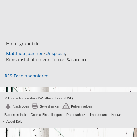
März
2
Februar
3
Januar
1
2020
Dezember
1
November
Hintergrundbild:
2
Oktober
2
Matthieu Joannon
/
Unsplash
,
September
2
Kunstinstallation von Tomás Saraceno.
August
4
Juli
3
RSS-Feed abonnieren
Juni
1
Mai
2
April
2
© Landschaftsverband Westfalen-Lippe (LWL)
März
2
Nach oben
Seite drucken
Fehler melden
Februar
2
Barrierefreiheit
Cookie-Einstellungen
Datenschutz
Impressum
Kontakt
Januar
1
About LWL
2019
Dezember
2