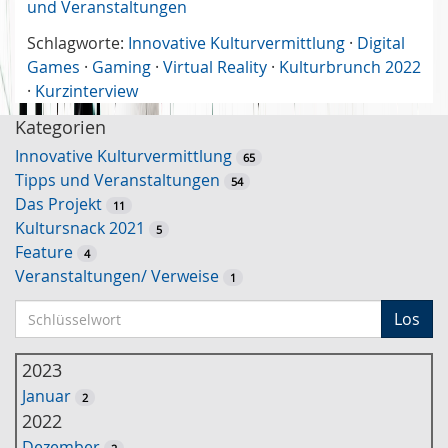
und Veranstaltungen
Schlagworte:
Innovative Kulturvermittlung
·
Digital
Games
·
Gaming
·
Virtual Reality
·
Kulturbrunch 2022
·
Kurzinterview
Kategorien
Innovative Kulturvermittlung
65
Tipps und Veranstaltungen
54
Das Projekt
11
Kultursnack 2021
5
Feature
4
Veranstaltungen/ Verweise
1
S
Los
c
h
2023
l
Januar
2
ü
2022
s
Dezember