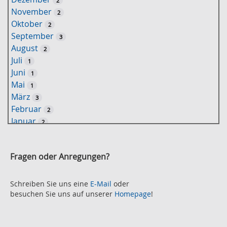
2
s
November
2
e
Oktober
2
l
September
3
w
August
2
o
Juli
1
r
Juni
1
t
Mai
1
-
März
3
S
Februar
2
u
Januar
2
c
2021
h
November
e
2
Fragen oder Anregungen?
Oktober
2
September
2
August
Schreiben Sie uns eine
E-Mail
oder
2
besuchen Sie uns auf unserer
Homepage
!
Juli
2
Juni
2
Mai
3