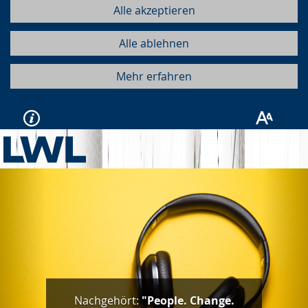
Alle akzeptieren
Alle ablehnen
Mehr erfahren
Vorherige
Näc
Nachgehört:
"People. Change.