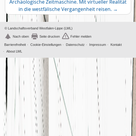
Dezember
2
Archäologische Zeitmaschine. Mit virtueller Realität
November
Nächster
2
in die westfälische Vergangenheit reisen.
→
Oktober
Artikel
4
© Landschaftsverband Westfalen-Lippe (LWL)
Nach oben
Seite drucken
Fehler melden
Barrierefreiheit
Cookie-Einstellungen
Datenschutz
Impressum
Kontakt
About LWL