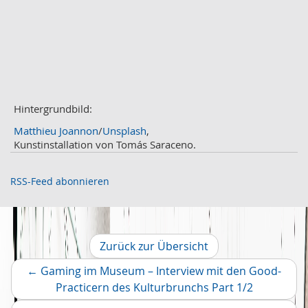
April
2
März
2
Februar
3
Januar
1
2020
Dezember
1
November
Hintergrundbild:
2
Oktober
2
Matthieu Joannon
/
Unsplash
,
September
2
Kunstinstallation von Tomás Saraceno.
August
4
Juli
3
RSS-Feed abonnieren
Juni
1
Mai
2
April
2
März
2
Zurück zur Übersicht
Februar
2
←
Gaming im Museum – Interview mit den Good-
Januar
1
Vorherige
Practicern des Kulturbrunchs Part 1/2
2019
Artikel