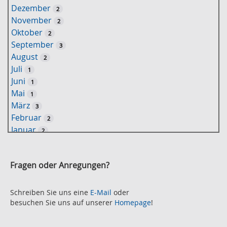
Dezember
2
s
November
2
e
Oktober
2
l
September
3
w
August
2
o
Juli
1
r
Juni
1
t
Mai
1
-
März
3
S
Februar
2
u
Januar
2
c
2021
h
November
e
2
Fragen oder Anregungen?
Oktober
2
September
2
August
Schreiben Sie uns eine
E-Mail
oder
2
besuchen Sie uns auf unserer
Homepage
!
Juli
2
Juni
2