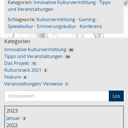
Kategorien:
Innovative Kulturvermittlung
·
Tipps
und Veranstaltungen
Schlagworte:
Kulturvermittlung
·
Gaming
·
Spielekultur
·
Erinnerungskultur
·
Konferenz
Kategorien
Innovative Kulturvermittlung
65
Tipps und Veranstaltungen
54
Das Projekt
11
Kultursnack 2021
5
Feature
4
Veranstaltungen/ Verweise
1
S
Los
c
h
2023
l
Januar
2
ü
2022
s