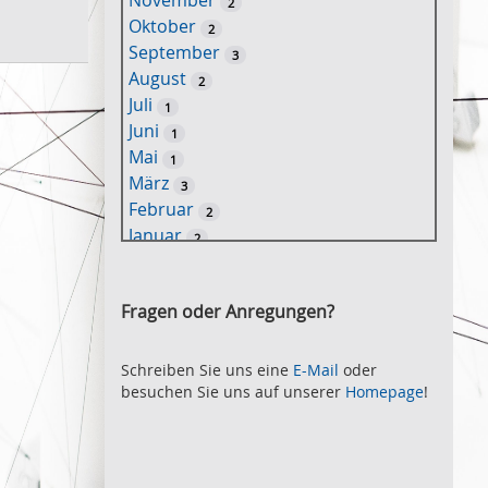
November
2
e
Oktober
2
l
September
3
w
August
2
o
Juli
1
r
Juni
1
t
Mai
1
-
März
3
S
Februar
2
u
Januar
2
c
2021
h
November
e
2
Fragen oder Anregungen?
Oktober
2
September
2
August
Schreiben Sie uns eine
E-Mail
oder
2
besuchen Sie uns auf unserer
Homepage
!
Juli
2
Juni
2
Mai
3
April
2