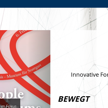
Zur
Zur
Zum
Hauptnavigation
Seitennavigation
Inhalt
Nächste
Innovative Fo
BEWEGT
 im Fokus