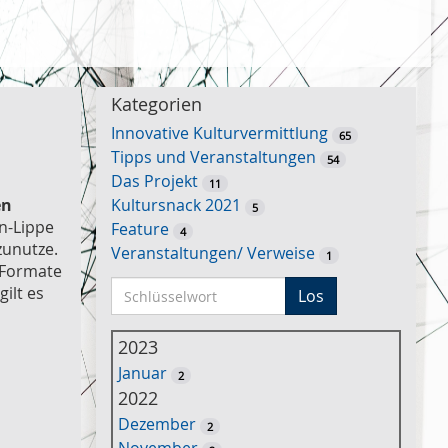
Kategorien
Innovative Kulturvermittlung
65
Tipps und Veranstaltungen
54
Das Projekt
11
en
Kultursnack 2021
5
en-Lippe
Feature
4
zunutze.
Veranstaltungen/ Verweise
1
 Formate
S
gilt es
Los
c
h
2023
l
Januar
2
ü
2022
s
Dezember
2
s