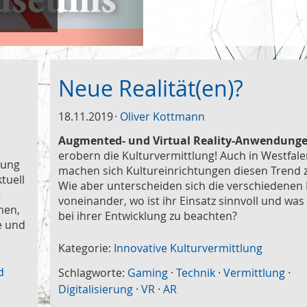
Neue Realität(en)?
18.11.2019
Oliver Kottmann
Augmented- und Virtual Reality-Anwendung
erobern die Kulturvermittlung! Auch in Westfal
ßung
machen sich Kultureinrichtungen diesen Trend 
tuell
Wie aber unterscheiden sich die verschiedenen
t
voneinander, wo ist ihr Einsatz sinnvoll und was 
nen,
bei ihrer Entwicklung zu beachten?
e und
Kategorie:
Innovative Kulturvermittlung
d
Schlagworte:
Gaming
·
Technik
·
Vermittlung
·
Digitalisierung
·
VR
·
AR