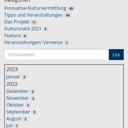
Innovative Kulturvermittlung
65
Tipps und Veranstaltungen
54
Das Projekt
11
Kultursnack 2021
5
Feature
4
Veranstaltungen/ Verweise
1
S
Los
c
h
2023
l
Januar
2
ü
2022
s
Dezember
2
s
November
2
e
Oktober
2
l
September
3
w
August
2
o
Juli
1
r