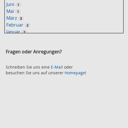
Juni
1
t
Mai
1
-
März
3
S
Februar
2
u
Januar
2
c
2021
h
November
e
2
Fragen oder Anregungen?
Oktober
2
September
2
August
Schreiben Sie uns eine
E-Mail
oder
2
besuchen Sie uns auf unserer
Homepage
!
Juli
2
Juni
2
Mai
3
April
2
März
2
Februar
3
Januar
1
2020