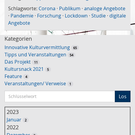
Schlagworte:
Corona
·
Publikum
·
analoge Angebote
·
Pandemie
·
Forschung
·
Lockdown
·
Studie
·
digitale
Angebote
Kategorien
Innovative Kulturvermittlung
65
Tipps und Veranstaltungen
54
Das Projekt
11
Kultursnack 2021
5
Feature
4
Veranstaltungen/ Verweise
1
S
Los
c
h
2023
l
Januar
2
ü
2022
s
Dezember