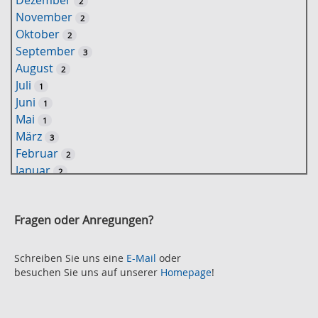
2
s
November
2
e
Oktober
2
l
September
3
w
August
2
o
Juli
1
r
Juni
1
t
Mai
1
-
März
3
S
Februar
2
u
Januar
2
c
2021
h
November
e
2
Fragen oder Anregungen?
Oktober
2
September
2
August
Schreiben Sie uns eine
E-Mail
oder
2
besuchen Sie uns auf unserer
Homepage
!
Juli
2
Juni
2
Mai
3